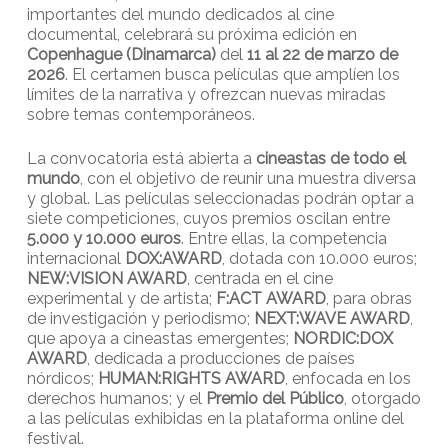
importantes del mundo dedicados al cine
documental, celebrará su próxima edición en
Copenhague (Dinamarca)
del
11 al 22 de marzo de
2026
. El certamen busca películas que amplíen los
límites de la narrativa y ofrezcan nuevas miradas
sobre temas contemporáneos.
La convocatoria está abierta a
cineastas de todo el
mundo
, con el objetivo de reunir una muestra diversa
y global. Las películas seleccionadas podrán optar a
siete competiciones, cuyos premios oscilan entre
5.000 y 10.000 euros
. Entre ellas, la competencia
internacional
DOX:AWARD
, dotada con 10.000 euros;
NEW:VISION AWARD
, centrada en el cine
experimental y de artista;
F:ACT AWARD
, para obras
de investigación y periodismo;
NEXT:WAVE AWARD
,
que apoya a cineastas emergentes;
NORDIC:DOX
AWARD
, dedicada a producciones de países
nórdicos;
HUMAN:RIGHTS AWARD
, enfocada en los
derechos humanos; y el
Premio del Público
, otorgado
a las películas exhibidas en la plataforma online del
festival.