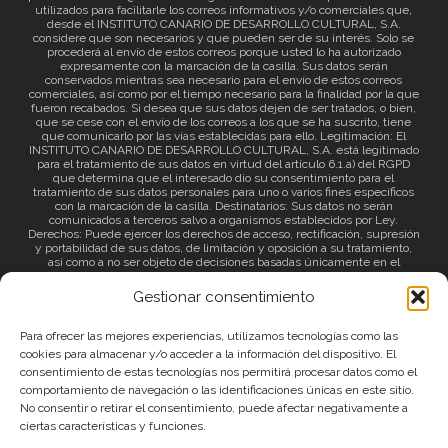
utilizados para facilitarle los correos informativos y/o comerciales que,
desde el INSTITUTO CANARIO DE DESARROLLO CULTURAL, S.A.
considere que son necesarios y que pueden ser de su interés. Solo se
procederá al envío de estos correos porque usted lo ha autorizado
expresamente con la marcación de la casilla. Sus datos serán
conservados mientras sea necesario para el envío de estos correos
comerciales, así como por el tiempo necesario para la finalidad por la que
fueron recabados. Si desea que sus datos dejen de ser tratados, o bien,
que se cese con el envío de los correos a los que se ha suscrito, tiene
que comunicarlo por las vías establecidas para ello. Legitimación: El
INSTITUTO CANARIO DE DESARROLLO CULTURAL, S.A. está legitimado
para el tratamiento de sus datos en virtud del artículo 6.1.a) del RGPD
que determina que el interesado dio su consentimiento para el
tratamiento de sus datos personales para uno o varios fines específicos
con la marcación de la casilla. Destinatarios: Sus datos no serán
comunicados a terceros salvo a organismos establecidos por Ley.
Derechos: Puede ejercer los derechos de acceso, rectificación, supresión
y portabilidad de sus datos, de limitación y oposición a su tratamiento,
así como a no ser objeto de decisiones basadas únicamente en el
tratamiento automatizado de sus datos y revocar el consentimiento
prestado. Información adicional: Puede consultar la información adicional
Gestionar consentimiento
a través del siguiente
enlace
.
Para ofrecer las mejores experiencias, utilizamos tecnologías como las
cookies para almacenar y/o acceder a la información del dispositivo. El
consentimiento de estas tecnologías nos permitirá procesar datos como el
comportamiento de navegación o las identificaciones únicas en este sitio.
No consentir o retirar el consentimiento, puede afectar negativamente a
ciertas características y funciones.