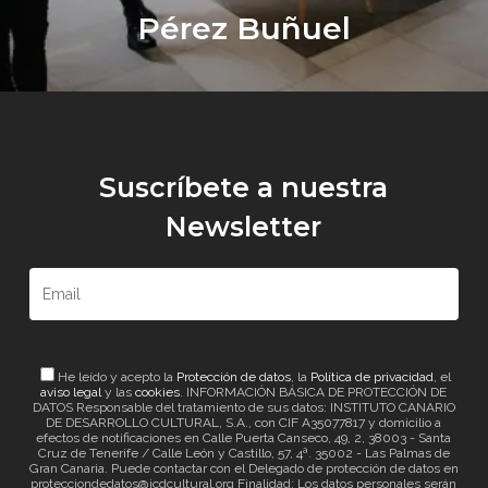
Pérez Buñuel
Suscríbete a nuestra
Newsletter
He leído y acepto la
Protección de datos
, la
Política de privacidad
, el
aviso legal
y las
cookies
. INFORMACIÓN BÁSICA DE PROTECCIÓN DE
DATOS Responsable del tratamiento de sus datos: INSTITUTO CANARIO
DE DESARROLLO CULTURAL, S.A., con CIF A35077817 y domicilio a
efectos de notificaciones en Calle Puerta Canseco, 49, 2, 38003 - Santa
Cruz de Tenerife / Calle León y Castillo, 57, 4ª. 35002 - Las Palmas de
Gran Canaria. Puede contactar con el Delegado de protección de datos en
protecciondedatos@icdcultural.org Finalidad: Los datos personales serán