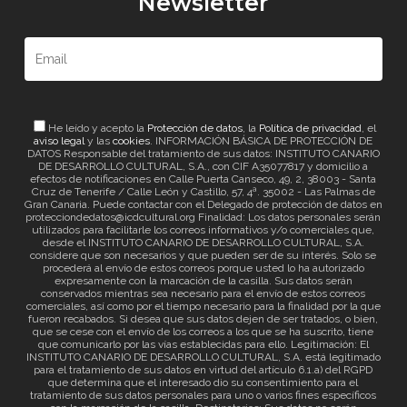
Newsletter
He leído y acepto la
Protección de datos
, la
Política de privacidad
, el
aviso legal
y las
cookies
. INFORMACIÓN BÁSICA DE PROTECCIÓN DE
DATOS Responsable del tratamiento de sus datos: INSTITUTO CANARIO
DE DESARROLLO CULTURAL, S.A., con CIF A35077817 y domicilio a
efectos de notificaciones en Calle Puerta Canseco, 49, 2, 38003 - Santa
Cruz de Tenerife / Calle León y Castillo, 57, 4ª. 35002 - Las Palmas de
Gran Canaria. Puede contactar con el Delegado de protección de datos en
protecciondedatos@icdcultural.org Finalidad: Los datos personales serán
utilizados para facilitarle los correos informativos y/o comerciales que,
desde el INSTITUTO CANARIO DE DESARROLLO CULTURAL, S.A.
considere que son necesarios y que pueden ser de su interés. Solo se
procederá al envío de estos correos porque usted lo ha autorizado
expresamente con la marcación de la casilla. Sus datos serán
conservados mientras sea necesario para el envío de estos correos
comerciales, así como por el tiempo necesario para la finalidad por la que
fueron recabados. Si desea que sus datos dejen de ser tratados, o bien,
que se cese con el envío de los correos a los que se ha suscrito, tiene
que comunicarlo por las vías establecidas para ello. Legitimación: El
INSTITUTO CANARIO DE DESARROLLO CULTURAL, S.A. está legitimado
para el tratamiento de sus datos en virtud del artículo 6.1.a) del RGPD
que determina que el interesado dio su consentimiento para el
tratamiento de sus datos personales para uno o varios fines específicos