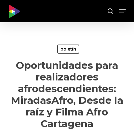
Skip
Menu
to
Buscar
main
content
boletín
Oportunidades para
realizadores
afrodescendientes:
MiradasAfro, Desde la
raíz y Filma Afro
Cartagena