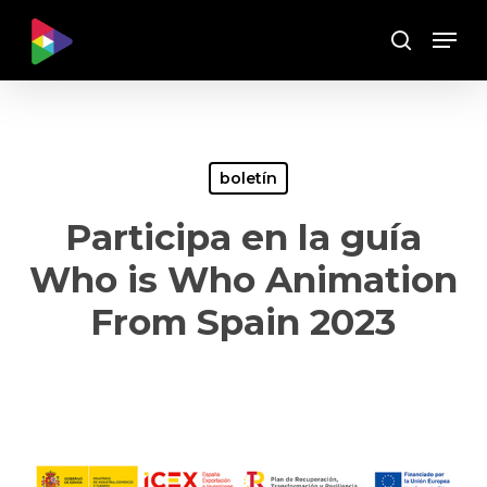
Skip
Menu
to
Buscar
main
content
boletín
Participa en la guía
Who is Who Animation
From Spain 2023