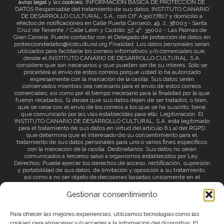
aviso legal
y las
cookies
. INFORMACIÓN BÁSICA DE PROTECCIÓN DE
DATOS Responsable del tratamiento de sus datos: INSTITUTO CANARIO
DE DESARROLLO CULTURAL, S.A., con CIF A35077817 y domicilio a
efectos de notificaciones en Calle Puerta Canseco, 49, 2, 38003 - Santa
Cruz de Tenerife / Calle León y Castillo, 57, 4ª. 35002 - Las Palmas de
Gran Canaria. Puede contactar con el Delegado de protección de datos en
protecciondedatos@icdcultural.org Finalidad: Los datos personales serán
utilizados para facilitarle los correos informativos y/o comerciales que,
desde el INSTITUTO CANARIO DE DESARROLLO CULTURAL, S.A.
considere que son necesarios y que pueden ser de su interés. Solo se
procederá al envío de estos correos porque usted lo ha autorizado
expresamente con la marcación de la casilla. Sus datos serán
conservados mientras sea necesario para el envío de estos correos
comerciales, así como por el tiempo necesario para la finalidad por la que
fueron recabados. Si desea que sus datos dejen de ser tratados, o bien,
que se cese con el envío de los correos a los que se ha suscrito, tiene
que comunicarlo por las vías establecidas para ello. Legitimación: El
INSTITUTO CANARIO DE DESARROLLO CULTURAL, S.A. está legitimado
para el tratamiento de sus datos en virtud del artículo 6.1.a) del RGPD
que determina que el interesado dio su consentimiento para el
tratamiento de sus datos personales para uno o varios fines específicos
con la marcación de la casilla. Destinatarios: Sus datos no serán
comunicados a terceros salvo a organismos establecidos por Ley.
Derechos: Puede ejercer los derechos de acceso, rectificación, supresión
y portabilidad de sus datos, de limitación y oposición a su tratamiento,
así como a no ser objeto de decisiones basadas únicamente en el
tratamiento automatizado de sus datos y revocar el consentimiento
prestado. Información adicional: Puede consultar la información adicional
Gestionar consentimiento
a través del siguiente
enlace
.
Para ofrecer las mejores experiencias, utilizamos tecnologías como las
cookies para almacenar y/o acceder a la información del dispositivo. El