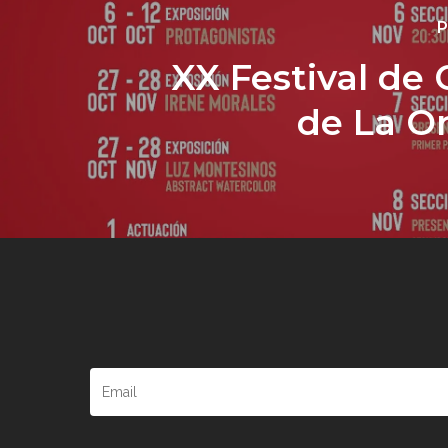
P
XX Festival de 
de La O