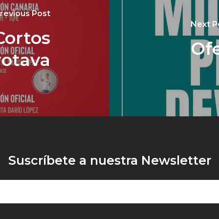
revious Post
Next P
Cortos
Of
rotava
Suscríbete a nuestra Newsletter