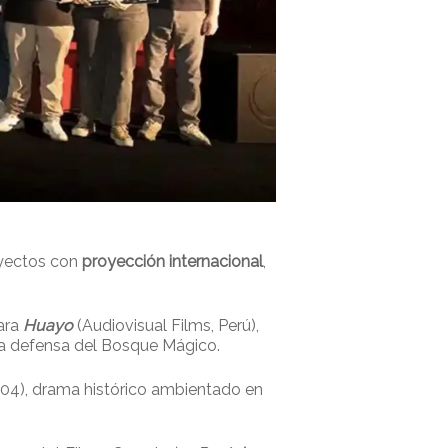
oyectos con
proyección internacional
,
ara
Huayo
(Audiovisual Films, Perú),
la defensa del Bosque Mágico.
 104), drama histórico ambientado en