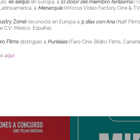
uió,
ex aequo
en Europa, a
El dolor del miembro fantasma
(To
n Latinoamérica, a
Menarquía
(Infocus Video Factory Cine & TV;
ustry Zone)
reconoció en Europa a
5 días con Ana
(Naif Films
de C.V; México, España).
ro Films
distinguió a
Puntales
(Faro Cine, Bidiro Films, Canaria
to
aquí