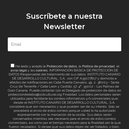
Suscríbete a nuestra
Newsletter
He leído y acepto la
Protección de datos
, la
Política de privacidad
, el
aviso legal
y las
cookies
. INFORMACIÓN BÁSICA DE PROTECCIÓN DE
DATOS Responsable del tratamiento de sus datos: INSTITUTO CANARIO
DE DESARROLLO CULTURAL, S.A., con CIF A35077817 y domicilio a
efectos de notificaciones en Calle Puerta Canseco, 49, 2, 38003 - Santa
Cruz de Tenerife / Calle León y Castillo, 57, 4ª. 35002 - Las Palmas de
Gran Canaria. Puede contactar con el Delegado de protección de datos en
protecciondedatos@icdcultural.org Finalidad: Los datos personales serán
utilizados para facilitarle los correos informativos y/o comerciales que,
desde el INSTITUTO CANARIO DE DESARROLLO CULTURAL, S.A.
considere que son necesarios y que pueden ser de su interés. Solo se
procederá al envío de estos correos porque usted lo ha autorizado
expresamente con la marcación de la casilla. Sus datos serán
conservados mientras sea necesario para el envío de estos correos
comerciales, así como por el tiempo necesario para la finalidad por la que
fueron recabados. Si desea que sus datos dejen de ser tratados, o bien,