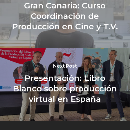
Gran Canaria: Curso
Coordinación de
Producción en Cine y T.V.
Next Post
Presentación: Libro
Blanco sobre producción
virtual en España