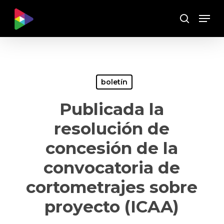
Skip
Menu
to
Buscar
main
content
boletín
Publicada la
resolución de
concesión de la
convocatoria de
cortometrajes sobre
proyecto (ICAA)