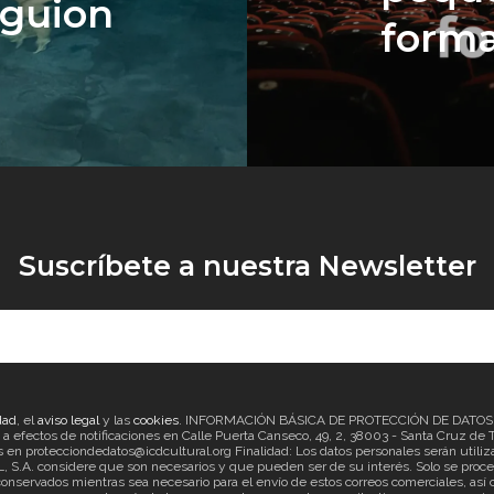
guion
forma
Suscríbete a nuestra Newsletter
dad
, el
aviso legal
y las
cookies
. INFORMACIÓN BÁSICA DE PROTECCIÓN DE DATOS Re
ectos de notificaciones en Calle Puerta Canseco, 49, 2, 38003 - Santa Cruz de Ten
en protecciondedatos@icdcultural.org Finalidad: Los datos personales serán utilizad
considere que son necesarios y que pueden ser de su interés. Solo se proceder
onservados mientras sea necesario para el envío de estos correos comerciales, así c