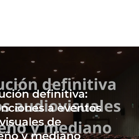
ución definitiva:
nciones a eventos
visuales de
eño y mediano