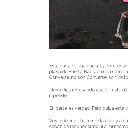
Esta carta es una queja. La foto dosm
playa de Puerto Naos, en una comida e
Converse, no son Converse, son Victo
Llevo días retrasando escribir este 
repetido.
En parte, es verdad. Pero quizá esta v
Voy a dejar de hacerme la dura y a ha
capaz de reconocerme ni a mí misma