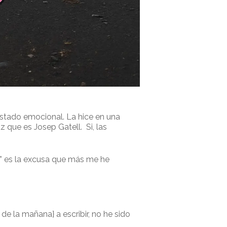
 estado emocional. La hice en una
 que es Josep Gatell. Si, las
s” es la excusa que más me he
e la mañana} a escribir, no he sido