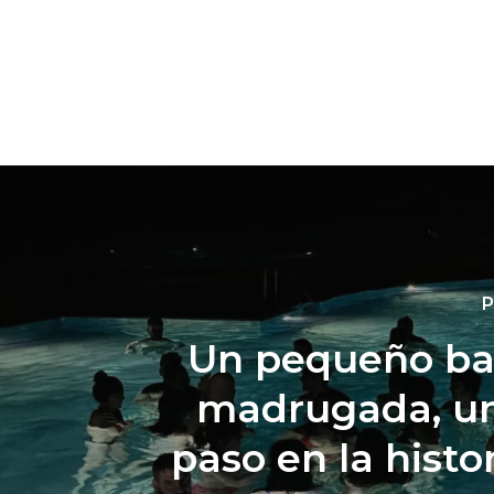
P
Un pequeño ba
madrugada, un
paso en la histor