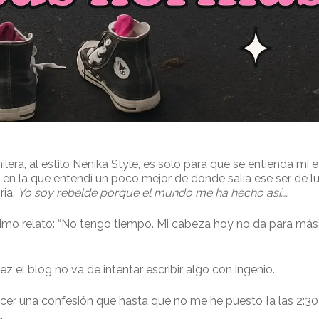
ilera, al estilo Nenika Style, es solo para que se entienda mi
n la que entendí un poco mejor de dónde salía ese ser de luz
ria.
Yo soy rebelde porque el mundo me ha hecho así….
último relato: “No tengo tiempo. Mi cabeza hoy no da para má
ez el blog no va de intentar escribir algo con ingenio.
cer una confesión que hasta que no me he puesto [a las 2:30 d
.