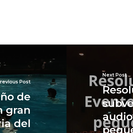
Next Post
revious Post
Resol
ño de
subve
 gran
audio
ia del
pequ