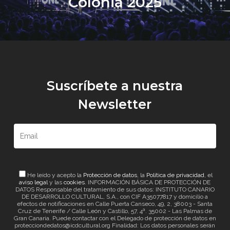
Colonia 2025
Suscríbete a nuestra
Newsletter
He leído y acepto la
Protección de datos
, la
Política de privacidad
, el
aviso legal
y las
cookies
. INFORMACIÓN BÁSICA DE PROTECCIÓN DE
DATOS Responsable del tratamiento de sus datos: INSTITUTO CANARIO
DE DESARROLLO CULTURAL, S.A., con CIF A35077817 y domicilio a
efectos de notificaciones en Calle Puerta Canseco, 49, 2, 38003 - Santa
Cruz de Tenerife / Calle León y Castillo, 57, 4ª. 35002 - Las Palmas de
Gran Canaria. Puede contactar con el Delegado de protección de datos en
protecciondedatos@icdcultural.org Finalidad: Los datos personales serán