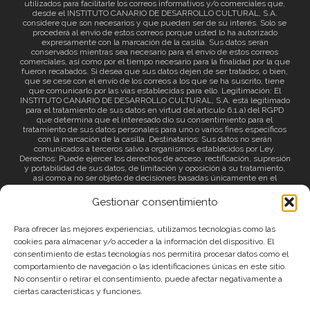
utilizados para facilitarle los correos informativos y/o comerciales que,
desde el INSTITUTO CANARIO DE DESARROLLO CULTURAL, S.A.
considere que son necesarios y que pueden ser de su interés. Solo se
procederá al envío de estos correos porque usted lo ha autorizado
expresamente con la marcación de la casilla. Sus datos serán
conservados mientras sea necesario para el envío de estos correos
comerciales, así como por el tiempo necesario para la finalidad por la que
fueron recabados. Si desea que sus datos dejen de ser tratados, o bien,
que se cese con el envío de los correos a los que se ha suscrito, tiene
que comunicarlo por las vías establecidas para ello. Legitimación: El
INSTITUTO CANARIO DE DESARROLLO CULTURAL, S.A. está legitimado
para el tratamiento de sus datos en virtud del artículo 6.1.a) del RGPD
que determina que el interesado dio su consentimiento para el
tratamiento de sus datos personales para uno o varios fines específicos
con la marcación de la casilla. Destinatarios: Sus datos no serán
comunicados a terceros salvo a organismos establecidos por Ley.
Derechos: Puede ejercer los derechos de acceso, rectificación, supresión
y portabilidad de sus datos, de limitación y oposición a su tratamiento,
así como a no ser objeto de decisiones basadas únicamente en el
tratamiento automatizado de sus datos y revocar el consentimiento
prestado. Información adicional: Puede consultar la información adicional
Gestionar consentimiento
a través del siguiente
enlace
.
Para ofrecer las mejores experiencias, utilizamos tecnologías como las
cookies para almacenar y/o acceder a la información del dispositivo. El
consentimiento de estas tecnologías nos permitirá procesar datos como el
comportamiento de navegación o las identificaciones únicas en este sitio.
No consentir o retirar el consentimiento, puede afectar negativamente a
ciertas características y funciones.