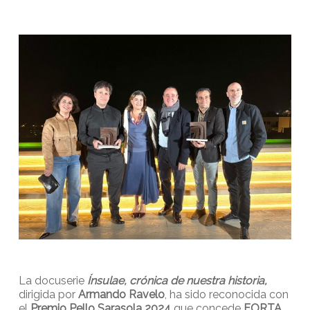
La docuserie
Ínsulae, crónica de nuestra historia,
dirigida por
Armando Ravelo
, ha sido reconocida con
el
Premio Pello Sarasola 2024
que concede
FORTA