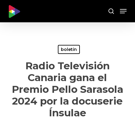
Skip
Menu
to
Buscar
main
content
boletín
Radio Televisión
Canaria gana el
Premio Pello Sarasola
2024 por la docuserie
Ínsulae