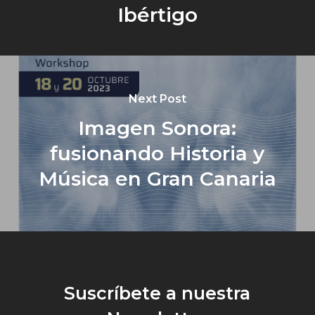
Ibértigo
Next Post
Imagen Sonora:
fusionando Historia y
Música en Gran Canaria
Suscríbete a nuestra