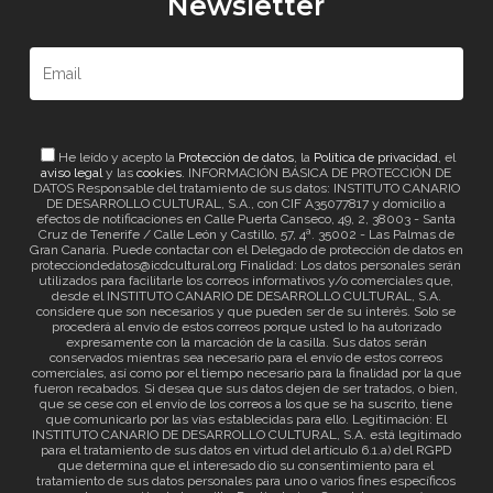
Newsletter
He leído y acepto la
Protección de datos
, la
Política de privacidad
, el
aviso legal
y las
cookies
. INFORMACIÓN BÁSICA DE PROTECCIÓN DE
DATOS Responsable del tratamiento de sus datos: INSTITUTO CANARIO
DE DESARROLLO CULTURAL, S.A., con CIF A35077817 y domicilio a
efectos de notificaciones en Calle Puerta Canseco, 49, 2, 38003 - Santa
Cruz de Tenerife / Calle León y Castillo, 57, 4ª. 35002 - Las Palmas de
Gran Canaria. Puede contactar con el Delegado de protección de datos en
protecciondedatos@icdcultural.org Finalidad: Los datos personales serán
utilizados para facilitarle los correos informativos y/o comerciales que,
desde el INSTITUTO CANARIO DE DESARROLLO CULTURAL, S.A.
considere que son necesarios y que pueden ser de su interés. Solo se
procederá al envío de estos correos porque usted lo ha autorizado
expresamente con la marcación de la casilla. Sus datos serán
conservados mientras sea necesario para el envío de estos correos
comerciales, así como por el tiempo necesario para la finalidad por la que
fueron recabados. Si desea que sus datos dejen de ser tratados, o bien,
que se cese con el envío de los correos a los que se ha suscrito, tiene
que comunicarlo por las vías establecidas para ello. Legitimación: El
INSTITUTO CANARIO DE DESARROLLO CULTURAL, S.A. está legitimado
para el tratamiento de sus datos en virtud del artículo 6.1.a) del RGPD
que determina que el interesado dio su consentimiento para el
tratamiento de sus datos personales para uno o varios fines específicos