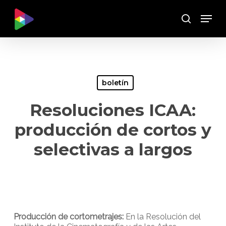
Skip
Menu
to
Buscar
main
content
boletín
Resoluciones ICAA:
producción de cortos y
selectivas a largos
Producción de cortometrajes:
En la Resolución del