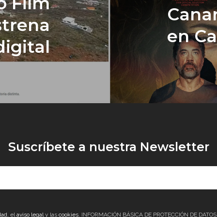
o Film
Canar
trena
en C
igital
Suscríbete a nuestra Newsletter
dad
, el
aviso legal
y las
cookies
. INFORMACIÓN BÁSICA DE PROTECCIÓN DE DATOS Re