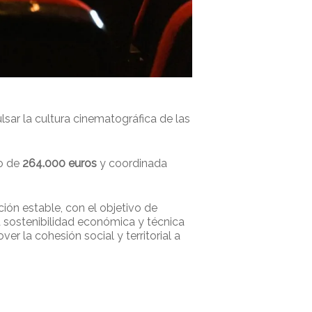
sar la cultura cinematográfica de las
o de
264.000 euros
y coordinada
ión estable, con el objetivo de
la sostenibilidad económica y técnica
er la cohesión social y territorial a