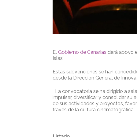
El
Gobierno de Canarias
dará apoyo 
Islas.
Estas subvenciones se han concedido
desde la Dirección General de Innovaci
La convocatoria se ha dirigido a sal
impulsar, diversificar y consolidar su
de sus actividades y proyectos, favorec
través de la cultura cinematográfica.
Listado