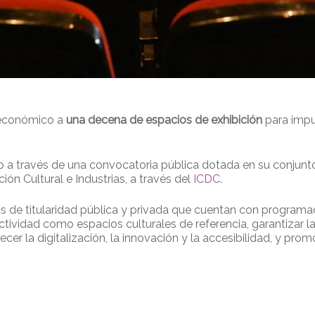
económico a
una decena de espacios de exhibición
para impul
 a través de una convocatoria pública dotada en su conjunt
ón Cultural e Industrias, a través del
ICDC
.
as de titularidad pública y privada que cuentan con programac
 actividad como espacios culturales de referencia, garantizar 
er la digitalización, la innovación y la accesibilidad, y promov