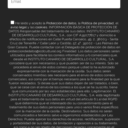
He leído y acepto la
Protección de datos
, la
Política de privacidad
, el
aviso legal
y las
cookies
. INFORMACIÓN BÁSICA DE PROTECCIÓN DE
DATOS Responsable del tratamiento de sus datos: INSTITUTO CANARIO
DE DESARROLLO CULTURAL, S.A., con CIF A35077817 y domicilio a
efectos de notificaciones en Calle Puerta Canseco, 49, 2, 38003 - Santa
Cruz de Tenerife / Calle León y Castillo, 57, 4ª. 35002 - Las Palmas de
Gran Canaria. Puede contactar con el Delegado de protección de datos en
protecciondedatos@icdcultural.org Finalidad: Los datos personales serán
utilizados para facilitarle los correos informativos y/o comerciales que,
desde el INSTITUTO CANARIO DE DESARROLLO CULTURAL, S.A.
considere que son necesarios y que pueden ser de su interés. Solo se
procederá al envío de estos correos porque usted lo ha autorizado
expresamente con la marcación de la casilla. Sus datos serán
conservados mientras sea necesario para el envío de estos correos
comerciales, así como por el tiempo necesario para la finalidad por la que
fueron recabados. Si desea que sus datos dejen de ser tratados, o bien,
que se cese con el envío de los correos a los que se ha suscrito, tiene
que comunicarlo por las vías establecidas para ello. Legitimación: El
INSTITUTO CANARIO DE DESARROLLO CULTURAL, S.A. está legitimado
para el tratamiento de sus datos en virtud del artículo 6.1.a) del RGPD
que determina que el interesado dio su consentimiento para el
tratamiento de sus datos personales para uno o varios fines específicos
con la marcación de la casilla. Destinatarios: Sus datos no serán
comunicados a terceros salvo a organismos establecidos por Ley.
Derechos: Puede ejercer los derechos de acceso, rectificación, supresión
y portabilidad de sus datos, de limitación y oposición a su tratamiento,
así como a no ser objeto de decisiones basadas únicamente en el