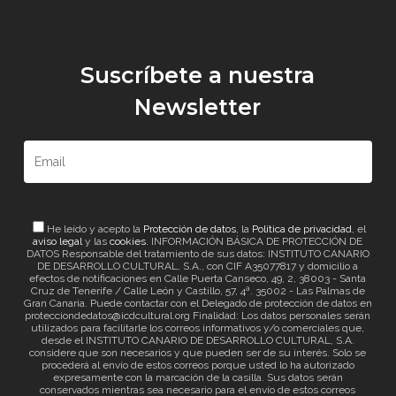
Suscríbete a nuestra
Newsletter
He leído y acepto la
Protección de datos
, la
Política de privacidad
, el
aviso legal
y las
cookies
. INFORMACIÓN BÁSICA DE PROTECCIÓN DE
DATOS Responsable del tratamiento de sus datos: INSTITUTO CANARIO
DE DESARROLLO CULTURAL, S.A., con CIF A35077817 y domicilio a
efectos de notificaciones en Calle Puerta Canseco, 49, 2, 38003 - Santa
Cruz de Tenerife / Calle León y Castillo, 57, 4ª. 35002 - Las Palmas de
Gran Canaria. Puede contactar con el Delegado de protección de datos en
protecciondedatos@icdcultural.org Finalidad: Los datos personales serán
utilizados para facilitarle los correos informativos y/o comerciales que,
desde el INSTITUTO CANARIO DE DESARROLLO CULTURAL, S.A.
considere que son necesarios y que pueden ser de su interés. Solo se
procederá al envío de estos correos porque usted lo ha autorizado
expresamente con la marcación de la casilla. Sus datos serán
conservados mientras sea necesario para el envío de estos correos