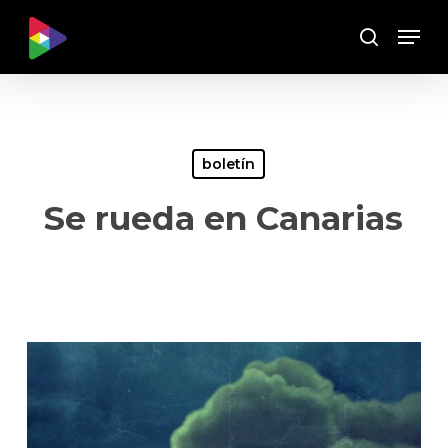
Skip
Menu
to
Buscar
main
content
boletín
Se rueda en Canarias