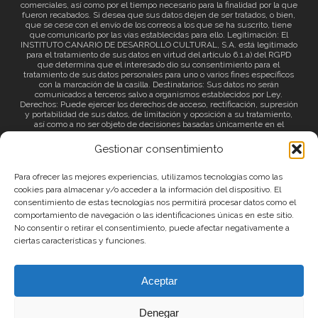
comerciales, así como por el tiempo necesario para la finalidad por la que
fueron recabados. Si desea que sus datos dejen de ser tratados, o bien,
que se cese con el envío de los correos a los que se ha suscrito, tiene
que comunicarlo por las vías establecidas para ello. Legitimación: El
INSTITUTO CANARIO DE DESARROLLO CULTURAL, S.A. está legitimado
para el tratamiento de sus datos en virtud del artículo 6.1.a) del RGPD
que determina que el interesado dio su consentimiento para el
tratamiento de sus datos personales para uno o varios fines específicos
con la marcación de la casilla. Destinatarios: Sus datos no serán
comunicados a terceros salvo a organismos establecidos por Ley.
Derechos: Puede ejercer los derechos de acceso, rectificación, supresión
y portabilidad de sus datos, de limitación y oposición a su tratamiento,
así como a no ser objeto de decisiones basadas únicamente en el
tratamiento automatizado de sus datos y revocar el consentimiento
prestado. Información adicional: Puede consultar la información adicional
Gestionar consentimiento
a través del siguiente
enlace
.
Para ofrecer las mejores experiencias, utilizamos tecnologías como las
cookies para almacenar y/o acceder a la información del dispositivo. El
consentimiento de estas tecnologías nos permitirá procesar datos como el
comportamiento de navegación o las identificaciones únicas en este sitio.
No consentir o retirar el consentimiento, puede afectar negativamente a
ciertas características y funciones.
© 2026 Canary Islands Film.
Aceptar
|
Protección de datos
|
Política de Privacidad
Denegar