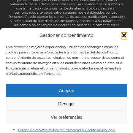
que determina que el interesado dio su consentimiento para el
tratamiento de sus datos personales para uno o varios fines específicos
con la marcación de la casilla. Destinatarios: Sus datos no serán
comunicados a terceros salvo a organismos establecidos por Ley.
Derechos: Puede ejercer los derechos de acceso, rectificación, supresión
y portabilidad de sus datos, de limitación y oposición a su tratamiento,
así como a no ser objeto de decisiones basadas únicamente en el
tratamiento automatizado de sus datos y revocar el consentimiento
prestado. Información adicional: Puede consultar la información adicional
Gestionar consentimiento
a través del siguiente
enlace
.
Para ofrecer las mejores experiencias, utilizamos tecnologías como las
cookies para almacenar y/o acceder a la información del dispositivo. El
consentimiento de estas tecnologías nos permitirá procesar datos como el
comportamiento de navegación o las identificaciones únicas en este sitio.
No consentir o retirar el consentimiento, puede afectar negativamente a
ciertas características y funciones.
© 2026 Canary Islands Film.
Aceptar
|
Protección de datos
|
Política de Privacidad
Denegar
|
Política de Cookies
|
Aviso Legal
Ver preferencias
Política de cookies
Política de Privacidad & Cookies
Aviso legal