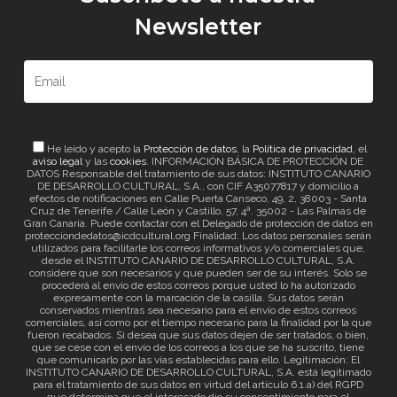
Newsletter
He leído y acepto la
Protección de datos
, la
Política de privacidad
, el
aviso legal
y las
cookies
. INFORMACIÓN BÁSICA DE PROTECCIÓN DE
DATOS Responsable del tratamiento de sus datos: INSTITUTO CANARIO
DE DESARROLLO CULTURAL, S.A., con CIF A35077817 y domicilio a
efectos de notificaciones en Calle Puerta Canseco, 49, 2, 38003 - Santa
Cruz de Tenerife / Calle León y Castillo, 57, 4ª. 35002 - Las Palmas de
Gran Canaria. Puede contactar con el Delegado de protección de datos en
protecciondedatos@icdcultural.org Finalidad: Los datos personales serán
utilizados para facilitarle los correos informativos y/o comerciales que,
desde el INSTITUTO CANARIO DE DESARROLLO CULTURAL, S.A.
considere que son necesarios y que pueden ser de su interés. Solo se
procederá al envío de estos correos porque usted lo ha autorizado
expresamente con la marcación de la casilla. Sus datos serán
conservados mientras sea necesario para el envío de estos correos
comerciales, así como por el tiempo necesario para la finalidad por la que
fueron recabados. Si desea que sus datos dejen de ser tratados, o bien,
que se cese con el envío de los correos a los que se ha suscrito, tiene
que comunicarlo por las vías establecidas para ello. Legitimación: El
INSTITUTO CANARIO DE DESARROLLO CULTURAL, S.A. está legitimado
para el tratamiento de sus datos en virtud del artículo 6.1.a) del RGPD