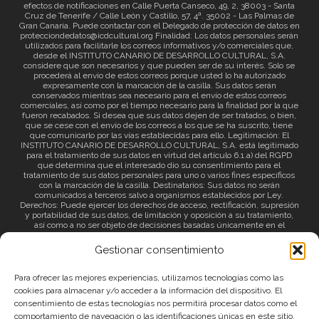
efectos de notificaciones en Calle Puerta Canseco, 49, 2, 38003 - Santa
Cruz de Tenerife / Calle León y Castillo, 57, 4ª. 35002 - Las Palmas de
Gran Canaria. Puede contactar con el Delegado de protección de datos en
protecciondedatos@icdcultural.org Finalidad: Los datos personales serán
utilizados para facilitarle los correos informativos y/o comerciales que,
desde el INSTITUTO CANARIO DE DESARROLLO CULTURAL, S.A.
considere que son necesarios y que pueden ser de su interés. Solo se
procederá al envío de estos correos porque usted lo ha autorizado
expresamente con la marcación de la casilla. Sus datos serán
conservados mientras sea necesario para el envío de estos correos
comerciales, así como por el tiempo necesario para la finalidad por la que
fueron recabados. Si desea que sus datos dejen de ser tratados, o bien,
que se cese con el envío de los correos a los que se ha suscrito, tiene
que comunicarlo por las vías establecidas para ello. Legitimación: El
INSTITUTO CANARIO DE DESARROLLO CULTURAL, S.A. está legitimado
para el tratamiento de sus datos en virtud del artículo 6.1.a) del RGPD
que determina que el interesado dio su consentimiento para el
tratamiento de sus datos personales para uno o varios fines específicos
con la marcación de la casilla. Destinatarios: Sus datos no serán
comunicados a terceros salvo a organismos establecidos por Ley.
Derechos: Puede ejercer los derechos de acceso, rectificación, supresión
y portabilidad de sus datos, de limitación y oposición a su tratamiento,
así como a no ser objeto de decisiones basadas únicamente en el
tratamiento automatizado de sus datos y revocar el consentimiento
prestado. Información adicional: Puede consultar la información adicional
Gestionar consentimiento
a través del siguiente
enlace
.
Para ofrecer las mejores experiencias, utilizamos tecnologías como las
cookies para almacenar y/o acceder a la información del dispositivo. El
consentimiento de estas tecnologías nos permitirá procesar datos como el
comportamiento de navegación o las identificaciones únicas en este sitio.