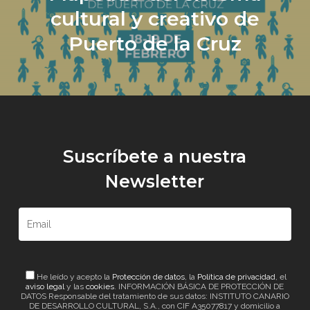
cultural y creativo de
Puerto de la Cruz
Suscríbete a nuestra
Newsletter
He leído y acepto la
Protección de datos
, la
Política de privacidad
, el
aviso legal
y las
cookies
. INFORMACIÓN BÁSICA DE PROTECCIÓN DE
DATOS Responsable del tratamiento de sus datos: INSTITUTO CANARIO
DE DESARROLLO CULTURAL, S.A., con CIF A35077817 y domicilio a