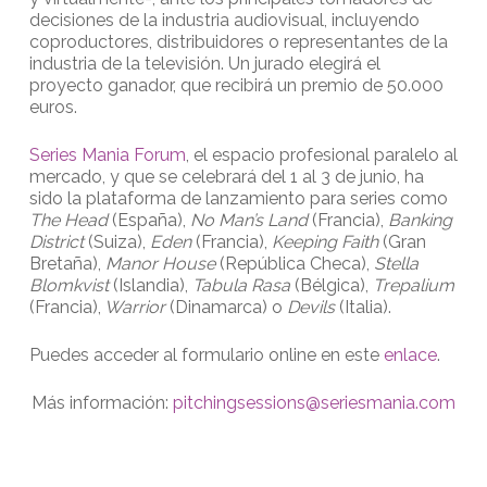
decisiones de la industria audiovisual, incluyendo
coproductores, distribuidores o representantes de la
industria de la televisión. Un jurado elegirá el
proyecto ganador, que recibirá un premio de 50.000
euros.
Series Mania Forum
, el espacio profesional paralelo al
mercado, y que se celebrará del 1 al 3 de junio, ha
sido la plataforma de lanzamiento para series como
The Head
(España),
No Man’s Land
(Francia),
Banking
District
(Suiza),
Eden
(Francia),
Keeping Faith
(Gran
Bretaña),
Manor House
(República Checa),
Stella
Blomkvist
(Islandia),
Tabula Rasa
(Bélgica),
Trepalium
(Francia),
Warrior
(Dinamarca) o
Devils
(Italia).
Puedes acceder al formulario online en este
enlace
.
Más información:
pitchingsessions@seriesmania.com