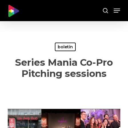
Skip
Menu
to
Buscar
main
content
boletín
Series Mania Co-Pro
Pitching sessions