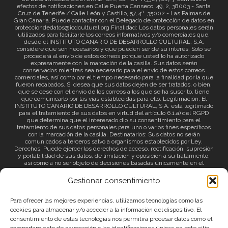
efectos de notificaciones en Calle Puerta Canseco, 49, 2, 38003 - Santa
Cruz de Tenerife / Calle León y Castillo, 57, 4ª. 35002 - Las Palmas de
Gran Canaria. Puede contactar con el Delegado de protección de datos en
protecciondedatos@icdcultural.org Finalidad: Los datos personales serán
utilizados para facilitarle los correos informativos y/o comerciales que,
desde el INSTITUTO CANARIO DE DESARROLLO CULTURAL, S.A.
considere que son necesarios y que pueden ser de su interés. Solo se
procederá al envío de estos correos porque usted lo ha autorizado
expresamente con la marcación de la casilla. Sus datos serán
conservados mientras sea necesario para el envío de estos correos
comerciales, así como por el tiempo necesario para la finalidad por la que
fueron recabados. Si desea que sus datos dejen de ser tratados, o bien,
que se cese con el envío de los correos a los que se ha suscrito, tiene
que comunicarlo por las vías establecidas para ello. Legitimación: El
INSTITUTO CANARIO DE DESARROLLO CULTURAL, S.A. está legitimado
para el tratamiento de sus datos en virtud del artículo 6.1.a) del RGPD
que determina que el interesado dio su consentimiento para el
tratamiento de sus datos personales para uno o varios fines específicos
con la marcación de la casilla. Destinatarios: Sus datos no serán
comunicados a terceros salvo a organismos establecidos por Ley.
Derechos: Puede ejercer los derechos de acceso, rectificación, supresión
y portabilidad de sus datos, de limitación y oposición a su tratamiento,
así como a no ser objeto de decisiones basadas únicamente en el
tratamiento automatizado de sus datos y revocar el consentimiento
prestado. Información adicional: Puede consultar la información adicional
Gestionar consentimiento
a través del siguiente
enlace
.
Para ofrecer las mejores experiencias, utilizamos tecnologías como las
cookies para almacenar y/o acceder a la información del dispositivo. El
consentimiento de estas tecnologías nos permitirá procesar datos como el