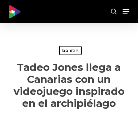
Skip
Menu
to
Buscar
main
content
boletín
Tadeo Jones llega a
Canarias con un
videojuego inspirado
en el archipiélago