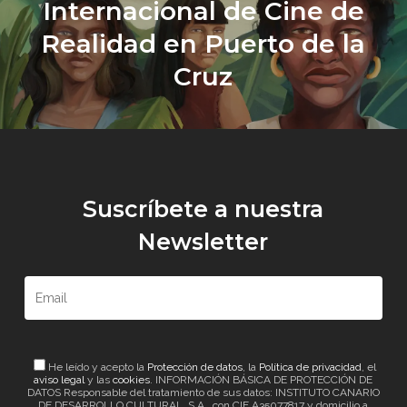
Internacional de Cine de
Realidad en Puerto de la
Cruz
Suscríbete a nuestra
Newsletter
He leído y acepto la
Protección de datos
, la
Política de privacidad
, el
aviso legal
y las
cookies
. INFORMACIÓN BÁSICA DE PROTECCIÓN DE
DATOS Responsable del tratamiento de sus datos: INSTITUTO CANARIO
DE DESARROLLO CULTURAL, S.A., con CIF A35077817 y domicilio a