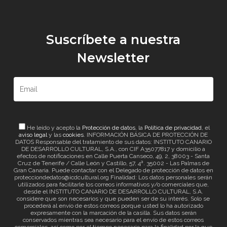
Suscríbete a nuestra
Newsletter
He leído y acepto la
Protección de datos
, la
Política de privacidad
, el
aviso legal
y las
cookies
. INFORMACIÓN BÁSICA DE PROTECCIÓN DE
DATOS Responsable del tratamiento de sus datos: INSTITUTO CANARIO
DE DESARROLLO CULTURAL, S.A., con CIF A35077817 y domicilio a
efectos de notificaciones en Calle Puerta Canseco, 49, 2, 38003 - Santa
Cruz de Tenerife / Calle León y Castillo, 57, 4ª. 35002 - Las Palmas de
Gran Canaria. Puede contactar con el Delegado de protección de datos en
protecciondedatos@icdcultural.org Finalidad: Los datos personales serán
utilizados para facilitarle los correos informativos y/o comerciales que,
desde el INSTITUTO CANARIO DE DESARROLLO CULTURAL, S.A.
considere que son necesarios y que pueden ser de su interés. Solo se
procederá al envío de estos correos porque usted lo ha autorizado
expresamente con la marcación de la casilla. Sus datos serán
conservados mientras sea necesario para el envío de estos correos