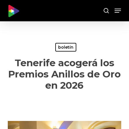
Skip
Menu
to
Buscar
main
content
boletín
Tenerife acogerá los
Premios Anillos de Oro
en 2026