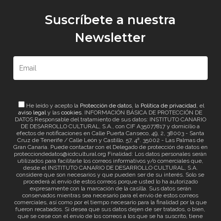
Suscríbete a nuestra
Newsletter
He leído y acepto la
Protección de datos
, la
Política de privacidad
, el
aviso legal
y las
cookies
. INFORMACIÓN BÁSICA DE PROTECCIÓN DE
DATOS Responsable del tratamiento de sus datos: INSTITUTO CANARIO
DE DESARROLLO CULTURAL, S.A., con CIF A35077817 y domicilio a
efectos de notificaciones en Calle Puerta Canseco, 49, 2, 38003 - Santa
Cruz de Tenerife / Calle León y Castillo, 57, 4ª. 35002 - Las Palmas de
Gran Canaria. Puede contactar con el Delegado de protección de datos en
protecciondedatos@icdcultural.org Finalidad: Los datos personales serán
utilizados para facilitarle los correos informativos y/o comerciales que,
desde el INSTITUTO CANARIO DE DESARROLLO CULTURAL, S.A.
considere que son necesarios y que pueden ser de su interés. Solo se
procederá al envío de estos correos porque usted lo ha autorizado
expresamente con la marcación de la casilla. Sus datos serán
conservados mientras sea necesario para el envío de estos correos
comerciales, así como por el tiempo necesario para la finalidad por la que
fueron recabados. Si desea que sus datos dejen de ser tratados, o bien,
que se cese con el envío de los correos a los que se ha suscrito, tiene