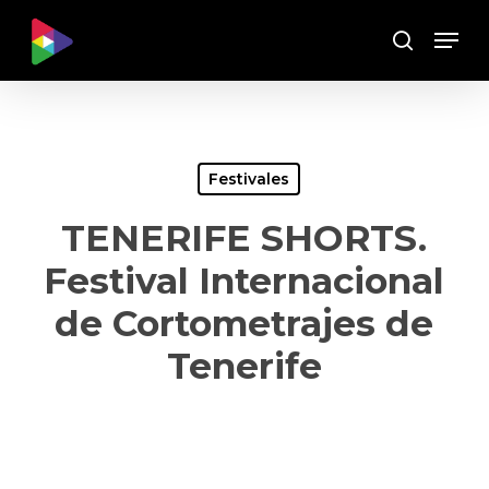
Skip
Menu
to
Buscar
main
content
Festivales
TENERIFE SHORTS.
Festival Internacional
de Cortometrajes de
Tenerife