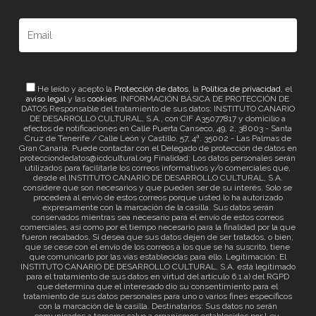
He leído y acepto la
Protección de datos
, la
Política de privacidad
, el
aviso legal
y las
cookies
. INFORMACIÓN BÁSICA DE PROTECCIÓN DE
DATOS Responsable del tratamiento de sus datos: INSTITUTO CANARIO
DE DESARROLLO CULTURAL, S.A., con CIF A35077817 y domicilio a
efectos de notificaciones en Calle Puerta Canseco, 49, 2, 38003 - Santa
Cruz de Tenerife / Calle León y Castillo, 57, 4ª. 35002 - Las Palmas de
Gran Canaria. Puede contactar con el Delegado de protección de datos en
protecciondedatos@icdcultural.org Finalidad: Los datos personales serán
utilizados para facilitarle los correos informativos y/o comerciales que,
desde el INSTITUTO CANARIO DE DESARROLLO CULTURAL, S.A.
considere que son necesarios y que pueden ser de su interés. Solo se
procederá al envío de estos correos porque usted lo ha autorizado
expresamente con la marcación de la casilla. Sus datos serán
conservados mientras sea necesario para el envío de estos correos
comerciales, así como por el tiempo necesario para la finalidad por la que
fueron recabados. Si desea que sus datos dejen de ser tratados, o bien,
que se cese con el envío de los correos a los que se ha suscrito, tiene
que comunicarlo por las vías establecidas para ello. Legitimación: El
INSTITUTO CANARIO DE DESARROLLO CULTURAL, S.A. está legitimado
para el tratamiento de sus datos en virtud del artículo 6.1.a) del RGPD
que determina que el interesado dio su consentimiento para el
tratamiento de sus datos personales para uno o varios fines específicos
con la marcación de la casilla. Destinatarios: Sus datos no serán