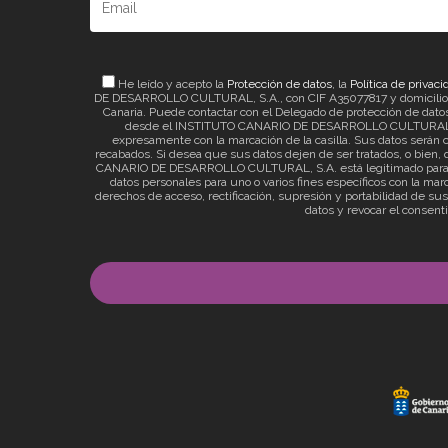
He leído y acepto la
Protección de datos
, la
Política de privaci
DE DESARROLLO CULTURAL, S.A., con CIF A35077817 y domicilio a ef
Canaria. Puede contactar con el Delegado de protección de datos 
desde el INSTITUTO CANARIO DE DESARROLLO CULTURAL, S.A. 
expresamente con la marcación de la casilla. Sus datos serán c
recabados. Si desea que sus datos dejen de ser tratados, o bien, q
CANARIO DE DESARROLLO CULTURAL, S.A. está legitimado para el t
datos personales para uno o varios fines específicos con la mar
derechos de acceso, rectificación, supresión y portabilidad de su
datos y revocar el consent