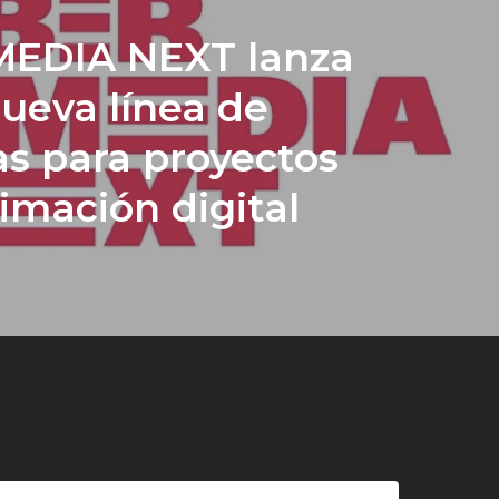
MEDIA NEXT lanza
ueva línea de
s para proyectos
imación digital