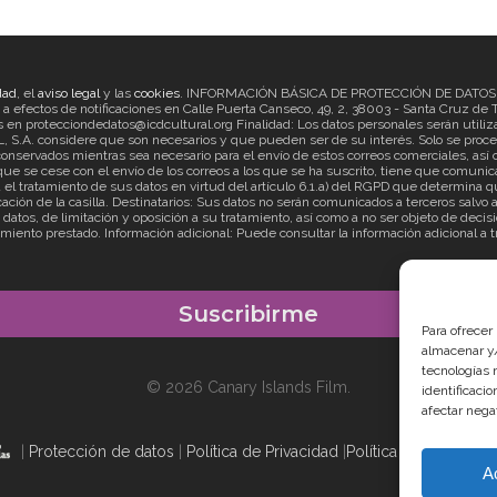
dad
, el
aviso legal
y las
cookies
. INFORMACIÓN BÁSICA DE PROTECCIÓN DE DATOS Re
ectos de notificaciones en Calle Puerta Canseco, 49, 2, 38003 - Santa Cruz de Ten
en protecciondedatos@icdcultural.org Finalidad: Los datos personales serán utilizad
considere que son necesarios y que pueden ser de su interés. Solo se proceder
onservados mientras sea necesario para el envío de estos correos comerciales, así c
ue se cese con el envío de los correos a los que se ha suscrito, tiene que comunica
ratamiento de sus datos en virtud del artículo 6.1.a) del RGPD que determina que
cación de la casilla. Destinatarios: Sus datos no serán comunicados a terceros salv
s datos, de limitación y oposición a su tratamiento, así como a no ser objeto de d
imiento prestado. Información adicional: Puede consultar la información adicional a 
Para ofrecer
almacenar y/
tecnologías 
© 2026 Canary Islands Film.
identificaci
afectar nega
|
Protección de datos
|
Política de Privacidad
|
Política de Cookies
|
A