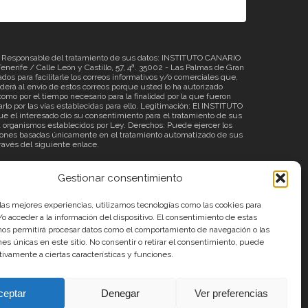
sponsable del tratamiento de sus datos: INSTITUTO CANARIO
erife / Calle León y Castillo, 57, 4ª. 35002 - Las Palmas de Gran
os para facilitarle los correos informativos y/o comerciales que,
á al envío de estos correos porque usted lo ha autorizado
omo por el tiempo necesario para la finalidad por la que fueron
rlo por las vías establecidas para ello. Legitimación: El INSTITUTO
 el interesado dio su consentimiento para el tratamiento de sus
o a organismos establecidos por Ley. Derechos: Puede ejercer los
ecisiones basadas únicamente en el tratamiento automatizado de sus
través del siguiente
enlace
.
Gestionar consentimiento
 las mejores experiencias, utilizamos tecnologías como las cookies para
o acceder a la información del dispositivo. El consentimiento de estas
nos permitirá procesar datos como el comportamiento de navegación o las
ones únicas en este sitio. No consentir o retirar el consentimiento, puede
tivamente a ciertas características y funciones.
Aviso Legal
ceptar
Denegar
Ver preferencias
Share