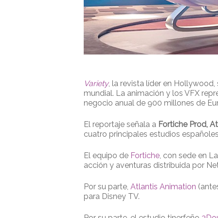
Variety
, la revista líder en Hollywoo
mundial. La animación y los VFX repr
negocio anual de 900 millones de Eur
El reportaje señala a
Fortiche Prod, A
cuatro principales estudios españoles
El equipo de
Fortiche
, con sede en L
acción y aventuras distribuida por Ne
Por su parte,
Atlantis Animation
(antes
para Disney TV.
Por su parte, el estudio tinerfeño
3Do