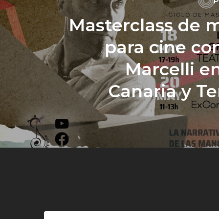
P
Masterclass de 
para cine co
Marcelli e
Canaria y Te