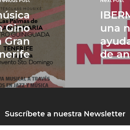
revious Post
Next Post
música
IBER
n Gino
una n
n Gran
ayuda
nerife
de an
Suscríbete a nuestra Newsletter