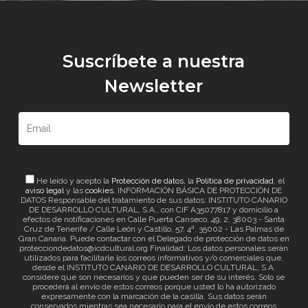
Suscríbete a nuestra
Newsletter
He leído y acepto la
Protección de datos
, la
Política de privacidad
, el
aviso legal
y las
cookies
. INFORMACIÓN BÁSICA DE PROTECCIÓN DE
DATOS Responsable del tratamiento de sus datos: INSTITUTO CANARIO
DE DESARROLLO CULTURAL, S.A., con CIF A35077817 y domicilio a
efectos de notificaciones en Calle Puerta Canseco, 49, 2, 38003 - Santa
Cruz de Tenerife / Calle León y Castillo, 57, 4ª. 35002 - Las Palmas de
Gran Canaria. Puede contactar con el Delegado de protección de datos en
protecciondedatos@icdcultural.org Finalidad: Los datos personales serán
utilizados para facilitarle los correos informativos y/o comerciales que,
desde el INSTITUTO CANARIO DE DESARROLLO CULTURAL, S.A.
considere que son necesarios y que pueden ser de su interés. Solo se
procederá al envío de estos correos porque usted lo ha autorizado
expresamente con la marcación de la casilla. Sus datos serán
conservados mientras sea necesario para el envío de estos correos