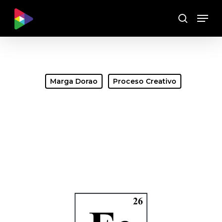
Skip
Menu
to
Buscar
main
content
Marga Dorao
Proceso Creativo