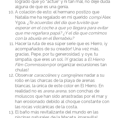
logrado que yo “actúe” y ni tan mal, no deje duda
alguna de que es una genia.
A colación de esto: el hermano postizo que
Natalia me ha regalado en mi querido
compi
Alex
Ygoa.
¿Te acuerdas del dí
a que tuviste que
esperar en el coche a que yo llegara para evitar
que me regañara papá?
¿Y el dí
a que comimos
con la abuela en el Bernab
éu?
Hacer la ruta de esa súper serie que es Hierro, ¡y
acompañados de su creador! Una vez más,
gracias, Pepe, por tu generosidad, y oye, tu
simpatía, que eres un sol. ¡Y gracias a
El Hierro
Film Commission
por organizar excursiones tan
chulas!
Observar
caracolines
y
cangrejines
nadar a su
rollo en las charcas de la playa de arenas
blancas, la única de este color en El Hierro. En
realidad no es
arena arena,
son conchas de
moluscos que han sido arrastradas por el mar y
han erosionado debido al choque constante con
las rocas volcánicas de la costa.
El baño más revitalizante del mundo en las
piscinas naturales de la Maceta, ¡maravilla!