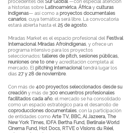
procedentes del
Sur Global
—con especial atención
a historias sobre
Latinoamérica
,
África
y
culturas
indígenas
— así como a
proyectos documentales
canarios
, cuya temática será libre. La convocatoria
estará abierta hasta el
25 de agosto
.
Miradas Market es el espacio profesional del
Festival
Internacional Miradas Afroindígenas
, y ofrece un
programa intensivo para los proyectos
seleccionados:
talleres de pitch, sesiones públicas,
reuniones one to one
y acreditación completa al
mercado. El
pitching internacional
tendrá lugar los
días
27 y 28 de noviembre
.
Con más de
400 proyectos seleccionados desde su
creación
y más de
300 encuentros profesionales
facilitados cada año
, el mercado se ha consolidado
como un espacio estratégico para el desarrollo de
coproducciones documentales
, con la participación
de entidades como
Arte TV, BBC, Al Jazeera, The
New York Times, IDFA Bertha Fund, Berlinale World
Cinema Fund, Hot Docs, RTVE o Visions du Réel
,