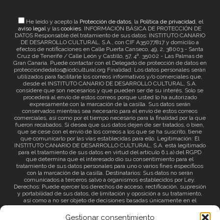
He leído y acepto la
Protección de datos
, la
Política de privacidad
, el
aviso legal
y las
cookies
. INFORMACIÓN BÁSICA DE PROTECCIÓN DE
DATOS Responsable del tratamiento de sus datos: INSTITUTO CANARIO
DE DESARROLLO CULTURAL, S.A., con CIF A35077817 y domicilio a
efectos de notificaciones en Calle Puerta Canseco, 49, 2, 38003 - Santa
Cruz de Tenerife / Calle León y Castillo, 57, 4ª. 35002 - Las Palmas de
Gran Canaria. Puede contactar con el Delegado de protección de datos en
protecciondedatos@icdcultural.org Finalidad: Los datos personales serán
utilizados para facilitarle los correos informativos y/o comerciales que,
desde el INSTITUTO CANARIO DE DESARROLLO CULTURAL, S.A.
considere que son necesarios y que pueden ser de su interés. Solo se
procederá al envío de estos correos porque usted lo ha autorizado
expresamente con la marcación de la casilla. Sus datos serán
conservados mientras sea necesario para el envío de estos correos
comerciales, así como por el tiempo necesario para la finalidad por la que
fueron recabados. Si desea que sus datos dejen de ser tratados, o bien,
que se cese con el envío de los correos a los que se ha suscrito, tiene
que comunicarlo por las vías establecidas para ello. Legitimación: El
INSTITUTO CANARIO DE DESARROLLO CULTURAL, S.A. está legitimado
para el tratamiento de sus datos en virtud del artículo 6.1.a) del RGPD
que determina que el interesado dio su consentimiento para el
tratamiento de sus datos personales para uno o varios fines específicos
con la marcación de la casilla. Destinatarios: Sus datos no serán
comunicados a terceros salvo a organismos establecidos por Ley.
Derechos: Puede ejercer los derechos de acceso, rectificación, supresión
y portabilidad de sus datos, de limitación y oposición a su tratamiento,
así como a no ser objeto de decisiones basadas únicamente en el
tratamiento automatizado de sus datos y revocar el consentimiento
prestado. Información adicional: Puede consultar la información adicional
Gestionar consentimiento