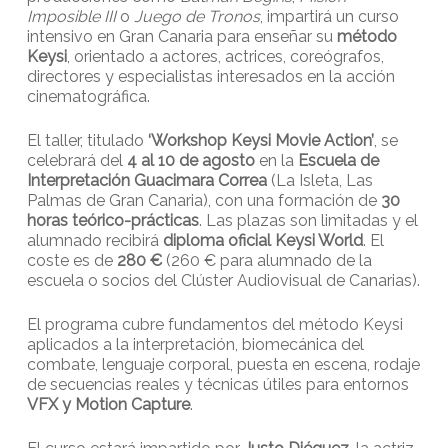
Imposible III
o
Juego de Tronos
, impartirá un curso
intensivo en Gran Canaria para enseñar su
método
Keysi
, orientado a actores, actrices, coreógrafos,
directores y especialistas interesados en la acción
cinematográfica.
El taller, titulado
‘Workshop Keysi Movie Action’
, se
celebrará del
4 al 10 de agosto
en la
Escuela de
Interpretación Guacimara Correa
(La Isleta, Las
Palmas de Gran Canaria), con una formación de
30
horas teórico-prácticas
. Las plazas son limitadas y el
alumnado recibirá
diploma oficial Keysi World
. El
coste es de
280 €
(260 € para alumnado de la
escuela o socios del Clúster Audiovisual de Canarias).
El programa cubre fundamentos del método Keysi
aplicados a la interpretación, biomecánica del
combate, lenguaje corporal, puesta en escena, rodaje
de secuencias reales y técnicas útiles para entornos
VFX y Motion Capture
.