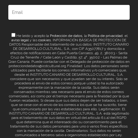
He leído y acepto la
Protección de datos
, la
Política de privacidad
, el
aviso legal
y las
cookies
. INFORMACIÓN BÁSICA DE PROTECCIÓN DE
DATOS Responsable del tratamiento de sus datos: INSTITUTO CANARIO
DE DESARROLLO CULTURAL, S.A., con CIF A35077817 y domicilio a
efectos de notificaciones en Calle Puerta Canseco, 49, 2, 38003 - Santa
Cruz de Tenerife / Calle León y Castillo, 57, 4ª. 35002 - Las Palmas de
Gran Canaria. Puede contactar con el Delegado de protección de datos en
protecciondedatos@icdcultural.org Finalidad: Los datos personales serán
utilizados para facilitarle los correos informativos y/o comerciales que,
desde el INSTITUTO CANARIO DE DESARROLLO CULTURAL, S.A.
considere que son necesarios y que pueden ser de su interés. Solo se
procederá al envío de estos correos porque usted lo ha autorizado
expresamente con la marcación de la casilla. Sus datos serán
conservados mientras sea necesario para el envío de estos correos
comerciales, así como por el tiempo necesario para la finalidad por la que
fueron recabados. Si desea que sus datos dejen de ser tratados, o bien,
que se cese con el envío de los correos a los que se ha suscrito, tiene
que comunicarlo por las vías establecidas para ello. Legitimación: El
INSTITUTO CANARIO DE DESARROLLO CULTURAL, S.A. está legitimado
para el tratamiento de sus datos en virtud del artículo 6.1.a) del RGPD
que determina que el interesado dio su consentimiento para el
tratamiento de sus datos personales para uno o varios fines específicos
con la marcación de la casilla. Destinatarios: Sus datos no serán
comunicados a terceros salvo a organismos establecidos por Ley.