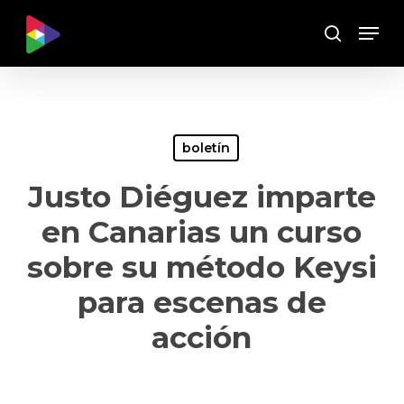
Skip
Menu
to
Buscar
main
content
boletín
Justo Diéguez imparte
en Canarias un curso
sobre su método Keysi
para escenas de
acción