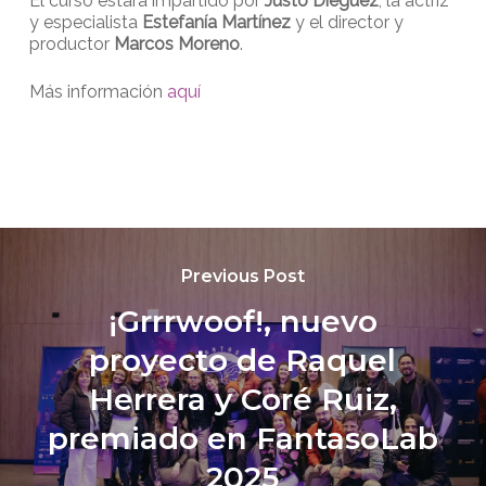
El curso estará impartido por
Justo Diéguez
, la actriz
y especialista
Estefanía Martínez
y el director y
productor
Marcos Moreno
.
Más información
aquí
Previous Post
¡Grrrwoof!, nuevo
proyecto de Raquel
Herrera y Coré Ruiz,
premiado en FantasoLab
2025