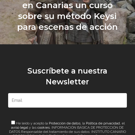
en Canarias un curso
sobre su método Keysi
para escenas de acción
Suscríbete a nuestra
Newsletter
He leído y acepto la
Protección de datos
, la
Política de privacidad
, el
aviso legal
y las
cookies
. INFORMACIÓN BÁSICA DE PROTECCIÓN DE
DATOS Responsable del tratamiento de sus datos: INSTITUTO CANARIO