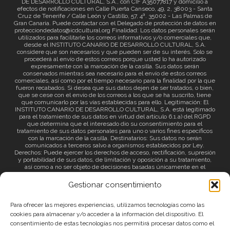
DE DESARROLLO CULTURAL, S.A., con CIF A35077817 y domicilio a
efectos de notificaciones en Calle Puerta Canseco, 49, 2, 38003 - Santa
Cruz de Tenerife / Calle León y Castillo, 57, 4ª. 35002 - Las Palmas de
Gran Canaria. Puede contactar con el Delegado de protección de datos en
protecciondedatos@icdcultural.org Finalidad: Los datos personales serán
utilizados para facilitarle los correos informativos y/o comerciales que,
desde el INSTITUTO CANARIO DE DESARROLLO CULTURAL, S.A.
considere que son necesarios y que pueden ser de su interés. Solo se
procederá al envío de estos correos porque usted lo ha autorizado
expresamente con la marcación de la casilla. Sus datos serán
conservados mientras sea necesario para el envío de estos correos
comerciales, así como por el tiempo necesario para la finalidad por la que
fueron recabados. Si desea que sus datos dejen de ser tratados, o bien,
que se cese con el envío de los correos a los que se ha suscrito, tiene
que comunicarlo por las vías establecidas para ello. Legitimación: El
INSTITUTO CANARIO DE DESARROLLO CULTURAL, S.A. está legitimado
para el tratamiento de sus datos en virtud del artículo 6.1.a) del RGPD
que determina que el interesado dio su consentimiento para el
tratamiento de sus datos personales para uno o varios fines específicos
con la marcación de la casilla. Destinatarios: Sus datos no serán
comunicados a terceros salvo a organismos establecidos por Ley.
Derechos: Puede ejercer los derechos de acceso, rectificación, supresión
y portabilidad de sus datos, de limitación y oposición a su tratamiento,
así como a no ser objeto de decisiones basadas únicamente en el
tratamiento automatizado de sus datos y revocar el consentimiento
prestado. Información adicional: Puede consultar la información adicional
Gestionar consentimiento
a través del siguiente
enlace
.
Para ofrecer las mejores experiencias, utilizamos tecnologías como las
cookies para almacenar y/o acceder a la información del dispositivo. El
consentimiento de estas tecnologías nos permitirá procesar datos como el