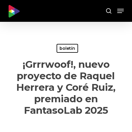
Skip
Menu
to
Buscar
main
content
boletín
¡Grrrwoof!, nuevo
proyecto de Raquel
Herrera y Coré Ruiz,
premiado en
FantasoLab 2025