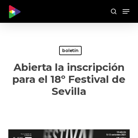
Skip
Menu
to
Buscar
main
content
boletín
Abierta la inscripción
para el 18º Festival de
Sevilla