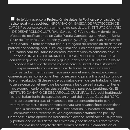
He leído y acepto la
Protección de datos
, la
Política de privacidad
, el
aviso legal
y las
cookies
. INFORMACIÓN BÁSICA DE PROTECCIÓN DE
DATOS Responsable del tratamiento de sus datos: INSTITUTO CANARIO
DE DESARROLLO CULTURAL, S.A., con CIF A35077817 y domicilio a
efectos de notificaciones en Calle Puerta Canseco, 49, 2, 38003 - Santa
Cruz de Tenerife / Calle León y Castillo, 57, 4ª. 35002 - Las Palmas de
Gran Canaria. Puede contactar con el Delegado de protección de datos en
protecciondedatos@icdcultural.org Finalidad: Los datos personales serán
utilizados para facilitarle los correos informativos y/o comerciales que,
desde el INSTITUTO CANARIO DE DESARROLLO CULTURAL, S.A.
considere que son necesarios y que pueden ser de su interés. Solo se
procederá al envío de estos correos porque usted lo ha autorizado
expresamente con la marcación de la casilla. Sus datos serán
conservados mientras sea necesario para el envío de estos correos
comerciales, así como por el tiempo necesario para la finalidad por la que
fueron recabados. Si desea que sus datos dejen de ser tratados, o bien,
que se cese con el envío de los correos a los que se ha suscrito, tiene
que comunicarlo por las vías establecidas para ello. Legitimación: El
INSTITUTO CANARIO DE DESARROLLO CULTURAL, S.A. está legitimado
para el tratamiento de sus datos en virtud del artículo 6.1.a) del RGPD
que determina que el interesado dio su consentimiento para el
tratamiento de sus datos personales para uno o varios fines específicos
con la marcación de la casilla. Destinatarios: Sus datos no serán
comunicados a terceros salvo a organismos establecidos por Ley.
Derechos: Puede ejercer los derechos de acceso, rectificación, supresión
y portabilidad de sus datos, de limitación y oposición a su tratamiento,
así como a no ser objeto de decisiones basadas únicamente en el
tratamiento automatizado de sus datos y revocar el consentimiento