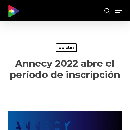
Skip
Menu
to
Buscar
main
content
boletín
Annecy 2022 abre el
período de inscripción