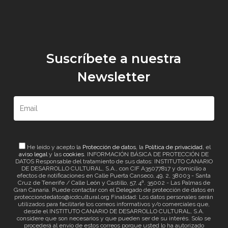
Suscríbete a nuestra
Newsletter
He leído y acepto la
Protección de datos
, la
Política de privacidad
, el
aviso legal
y las
cookies
. INFORMACIÓN BÁSICA DE PROTECCIÓN DE
DATOS Responsable del tratamiento de sus datos: INSTITUTO CANARIO
DE DESARROLLO CULTURAL, S.A., con CIF A35077817 y domicilio a
efectos de notificaciones en Calle Puerta Canseco, 49, 2, 38003 - Santa
Cruz de Tenerife / Calle León y Castillo, 57, 4ª. 35002 - Las Palmas de
Gran Canaria. Puede contactar con el Delegado de protección de datos en
protecciondedatos@icdcultural.org Finalidad: Los datos personales serán
utilizados para facilitarle los correos informativos y/o comerciales que,
desde el INSTITUTO CANARIO DE DESARROLLO CULTURAL, S.A.
considere que son necesarios y que pueden ser de su interés. Solo se
procederá al envío de estos correos porque usted lo ha autorizado