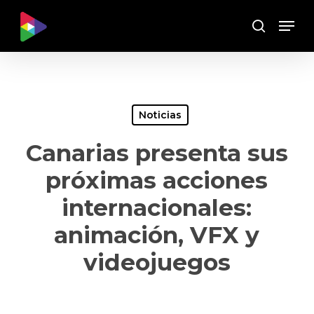
Skip
Menu
to
Buscar
main
content
Noticias
Canarias presenta sus
próximas acciones
internacionales:
animación, VFX y
videojuegos