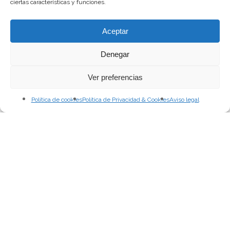
ciertas características y funciones.
Aceptar
Denegar
Ver preferencias
Política de cookies
Política de Privacidad & Cookies
Aviso legal
Canarias en Corto 2023
El caso del Ovis Orientalis
Musimon en la isla de
Tenerife: «El último
muflón»