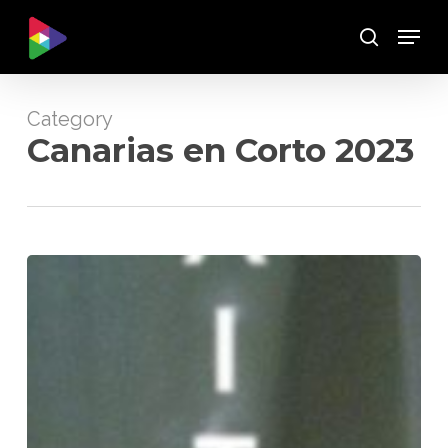
Skip
Menu
to
Buscar
main
content
Category
Canarias en Corto 2023
Aitana