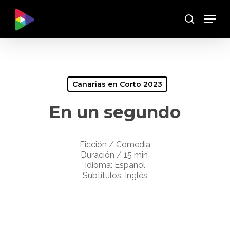
Skip
Menu
to
Buscar
main
content
Canarias en Corto 2023
En un segundo
Ficción / Comedia
Duración / 15 min’
Idioma: Español
Subtítulos: Inglés