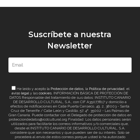
Suscríbete a nuestra
Newsletter
He leído y acepto la
Protección de datos
, la
Política de privacidad
, el
aviso legal
y las
cookies
. INFORMACIÓN BÁSICA DE PROTECCIÓN DE
DATOS Responsable del tratamiento de sus datos: INSTITUTO CANARIO
DE DESARROLLO CULTURAL, S.A., con CIF A35077817 y domicilio a
efectos de notificaciones en Calle Puerta Canseco, 49, 2, 38003 - Santa
Cruz de Tenerife / Calle León y Castillo, 57, 4ª. 35002 - Las Palmas de
Gran Canaria. Puede contactar con el Delegado de protección de datos en
protecciondedatos@icdcultural.org Finalidad: Los datos personales serán
utilizados para facilitarle los correos informativos y/o comerciales que,
desde el INSTITUTO CANARIO DE DESARROLLO CULTURAL, S.A.
considere que son necesarios y que pueden ser de su interés. Solo se
procederá al envío de estos correos porque usted lo ha autorizado