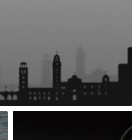
Ojo
de
agua