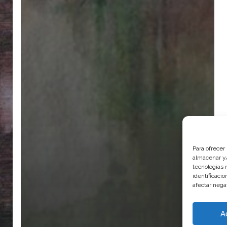
Para ofrecer
almacenar y/
tecnologías 
identificaci
afectar nega
A