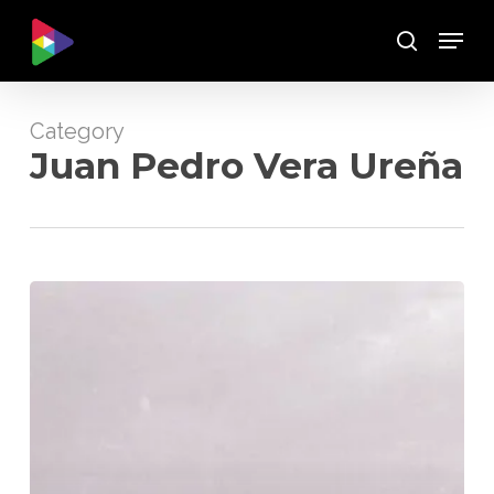
Skip
Menu
to
Buscar
main
content
Category
Juan Pedro Vera Ureña
LA
VERDAD