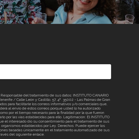
sponsable del tratamiento de sus datos: INSTITUTO CANARIO
erife / Calle León y Castillo, 57, 4ª. 35002 - Las Palmas de Gran
os para facilitarle los correos informativos y/o comerciales que,
á al envío de estos correos porque usted lo ha autorizado
omo por el tiempo necesario para la finalidad por la que fueron
rlo por las vías establecidas para ello. Legitimación: El INSTITUTO
 el interesado dio su consentimiento para el tratamiento de sus
o a organismos establecidos por Ley. Derechos: Puede ejercer los
ecisiones basadas únicamente en el tratamiento automatizado de sus
través del siguiente
enlace
.