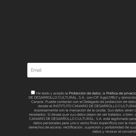
He leído y acepto la
Protección de datos
, la
Política de privaci
DE DESARROLLO CULTURAL, S.A., con CIF A35077817 y domicilio a ef
Canaria. Puede contactar con el Delegado de protección de datos 
desde el INSTITUTO CANARIO DE DESARROLLO CULTURAL, S.A. 
expresamente con la marcación de la casilla. Sus datos serán c
recabados. Si desea que sus datos dejen de ser tratados, o bien, q
CANARIO DE DESARROLLO CULTURAL, S.A. está legitimado para el t
datos personales para uno o varios fines específicos con la mar
derechos de acceso, rectificación, supresión y portabilidad de su
datos y revocar el consent