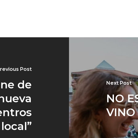
revious Post
ine de
Next Post
 nueva
NO E
entros
VINO
local”