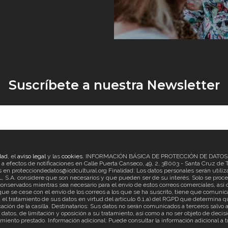
Suscríbete a nuestra Newsletter
dad
, el
aviso legal
y las
cookies
. INFORMACIÓN BÁSICA DE PROTECCIÓN DE DATOS Re
ectos de notificaciones en Calle Puerta Canseco, 49, 2, 38003 - Santa Cruz de Ten
en protecciondedatos@icdcultural.org Finalidad: Los datos personales serán utilizad
considere que son necesarios y que pueden ser de su interés. Solo se proceder
onservados mientras sea necesario para el envío de estos correos comerciales, así c
ue se cese con el envío de los correos a los que se ha suscrito, tiene que comunica
ratamiento de sus datos en virtud del artículo 6.1.a) del RGPD que determina que
cación de la casilla. Destinatarios: Sus datos no serán comunicados a terceros salv
s datos, de limitación y oposición a su tratamiento, así como a no ser objeto de d
imiento prestado. Información adicional: Puede consultar la información adicional a 