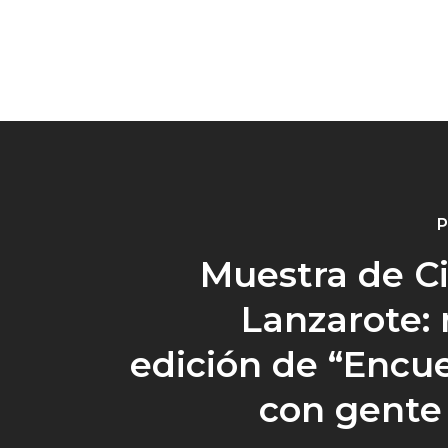
P
Muestra de C
Lanzarote:
edición de “Encu
con gente 