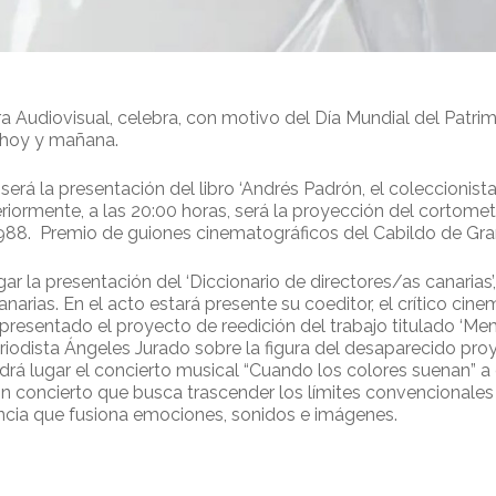
ra Audiovisual, celebra, con motivo del Día Mundial del Patr
e hoy y mañana.
erá la presentación del libro ‘Andrés Padrón, el coleccionista 
teriormente, a las 20:00 horas, será la proyección del cortome
1988. Premio de guiones cinematográficos del Cabildo de Gra
ugar la presentación del ‘Diccionario de directores/as canarias’
narias. En el acto estará presente su coeditor, el crítico cine
presentado el proyecto de reedición del trabajo titulado ‘Me
periodista Ángeles Jurado sobre la figura del desaparecido pr
endrá lugar el concierto musical “Cuando los colores suenan” a
n concierto que busca trascender los límites convencionales d
encia que fusiona emociones, sonidos e imágenes.