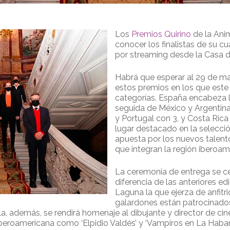
Los
Premios Quirino
de la Ani
conocer los finalistas de su cu
por streaming desde la Casa 
Habrá que esperar al 29 de m
estos premios en los que est
categorías. España encabeza la l
seguida de México y Argentina 
y Portugal con 3, y Costa Ric
lugar destacado en la selecció
apuesta por los nuevos talent
que integran la región iberoam
La ceremonia de entrega se ce
diferencia de las anteriores ed
Laguna la que ejerza de anfitr
galardones están patrocinados
la, además, se rendirá homenaje al dibujante y director de c
iberoamericana como ‘Elpidio Valdés’ y ‘Vampiros en La Haban