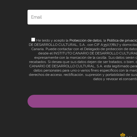
He leído y acepto la
Protección de datos
, la
Política de privaci
DE DESARROLLO CULTURAL, S.A., con CIF A35077817 y domicilio a ef
Canaria. Puede contactar con el Delegado de protección de datos 
desde el INSTITUTO CANARIO DE DESARROLLO CULTURAL, S.A. 
expresamente con la marcación de la casilla. Sus datos serán c
recabados. Si desea que sus datos dejen de ser tratados, o bien, q
CANARIO DE DESARROLLO CULTURAL, S.A. está legitimado para el t
datos personales para uno o varios fines específicos con la mar
derechos de acceso, rectificación, supresión y portabilidad de su
datos y revocar el consent