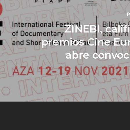
P
ZINEBI, calif
premios Cine Eu
abre convoc