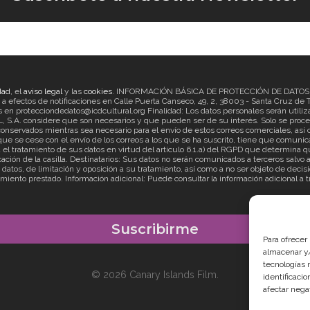
dad
, el
aviso legal
y las
cookies
. INFORMACIÓN BÁSICA DE PROTECCIÓN DE DATOS Re
ectos de notificaciones en Calle Puerta Canseco, 49, 2, 38003 - Santa Cruz de Ten
en protecciondedatos@icdcultural.org Finalidad: Los datos personales serán utilizad
considere que son necesarios y que pueden ser de su interés. Solo se proceder
onservados mientras sea necesario para el envío de estos correos comerciales, así c
ue se cese con el envío de los correos a los que se ha suscrito, tiene que comunica
ratamiento de sus datos en virtud del artículo 6.1.a) del RGPD que determina que
cación de la casilla. Destinatarios: Sus datos no serán comunicados a terceros salv
s datos, de limitación y oposición a su tratamiento, así como a no ser objeto de d
imiento prestado. Información adicional: Puede consultar la información adicional a 
Para ofrecer
almacenar y/
tecnologías 
© 2026 Canary Islands Film.
identificaci
afectar nega