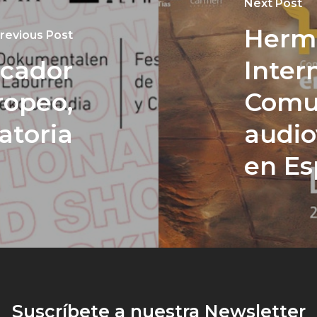
Next Post
Herm
revious Post
icador
Inter
ropeo,
Comun
atoria
audio
en E
Suscríbete a nuestra Newsletter