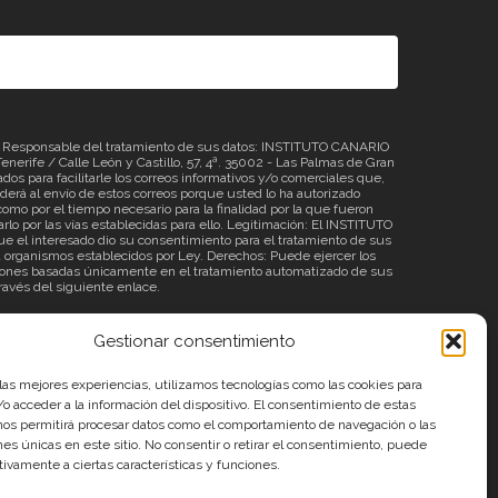
sponsable del tratamiento de sus datos: INSTITUTO CANARIO
erife / Calle León y Castillo, 57, 4ª. 35002 - Las Palmas de Gran
os para facilitarle los correos informativos y/o comerciales que,
á al envío de estos correos porque usted lo ha autorizado
omo por el tiempo necesario para la finalidad por la que fueron
rlo por las vías establecidas para ello. Legitimación: El INSTITUTO
 el interesado dio su consentimiento para el tratamiento de sus
o a organismos establecidos por Ley. Derechos: Puede ejercer los
ecisiones basadas únicamente en el tratamiento automatizado de sus
través del siguiente
enlace
.
Gestionar consentimiento
 las mejores experiencias, utilizamos tecnologías como las cookies para
o acceder a la información del dispositivo. El consentimiento de estas
nos permitirá procesar datos como el comportamiento de navegación o las
ones únicas en este sitio. No consentir o retirar el consentimiento, puede
tivamente a ciertas características y funciones.