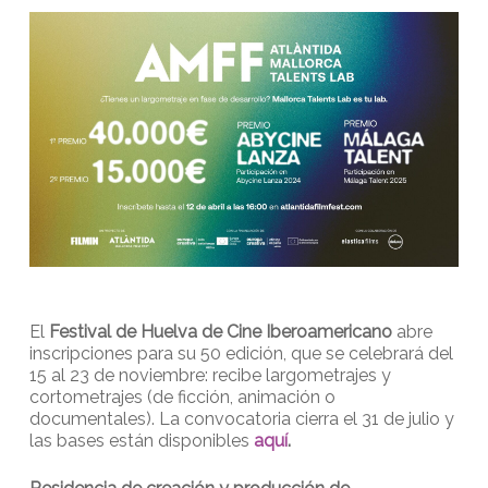
El
Festival de Huelva de Cine Iberoamericano
abre
inscripciones para su 50 edición, que se celebrará del
15 al 23 de noviembre: recibe largometrajes y
cortometrajes (de ficción, animación o
documentales). La convocatoria cierra el 31 de julio y
las bases están disponibles
aquí
.