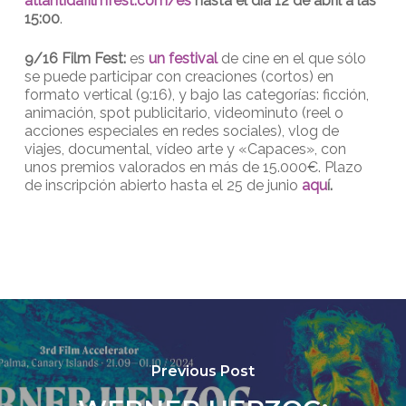
atlantidafilmfest.com/es
hasta el día 12 de abril a las
15:00
.
9/16 Film Fest:
es
un festival
de cine en el que sólo
se puede participar con creaciones (cortos) en
formato vertical (9:16), y bajo las categorías: ficción,
animación, spot publicitario, videominuto (reel o
acciones especiales en redes sociales), vlog de
viajes, documental, vídeo arte y «Capaces», con
unos premios valorados en más de 15.000€. Plazo
de inscripción abierto hasta el 25 de junio
aqu
í.
Previous Post