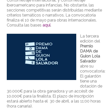
Cortometraje internacional, y Cortometraje
iberoamericano para infancias. No obstante, las
secciones competitivas serán distribuidas mediante
criterios temáticos o narrativos. La convocatoria
finaliza el 10 de mayo para obras internacionales.
Consulta las bases
aquí
.
La tercera
edición del
Premio
DAMA de
Guion Lola
Salvado
r
abre su
convocatoria:
El galardón
tiene una
dotación de
30.000€ para la obra ganadora y un accésit de
10.000€ para la finalista. El plazo de inscripción
estará abierto hasta el 30 de abril, a las 11:00 horas
(hora canaria).