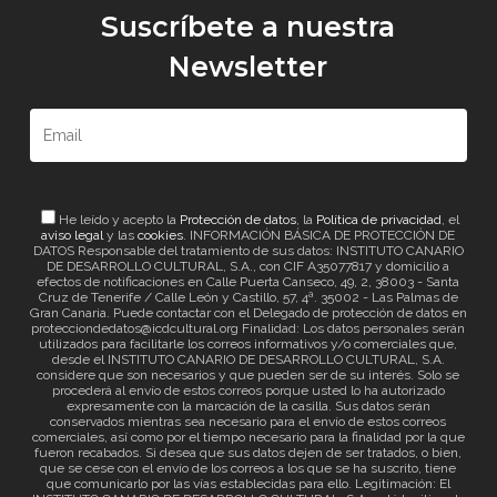
Suscríbete a nuestra
Newsletter
He leído y acepto la
Protección de datos
, la
Política de privacidad
, el
aviso legal
y las
cookies
. INFORMACIÓN BÁSICA DE PROTECCIÓN DE
DATOS Responsable del tratamiento de sus datos: INSTITUTO CANARIO
DE DESARROLLO CULTURAL, S.A., con CIF A35077817 y domicilio a
efectos de notificaciones en Calle Puerta Canseco, 49, 2, 38003 - Santa
Cruz de Tenerife / Calle León y Castillo, 57, 4ª. 35002 - Las Palmas de
Gran Canaria. Puede contactar con el Delegado de protección de datos en
protecciondedatos@icdcultural.org Finalidad: Los datos personales serán
utilizados para facilitarle los correos informativos y/o comerciales que,
desde el INSTITUTO CANARIO DE DESARROLLO CULTURAL, S.A.
considere que son necesarios y que pueden ser de su interés. Solo se
procederá al envío de estos correos porque usted lo ha autorizado
expresamente con la marcación de la casilla. Sus datos serán
conservados mientras sea necesario para el envío de estos correos
comerciales, así como por el tiempo necesario para la finalidad por la que
fueron recabados. Si desea que sus datos dejen de ser tratados, o bien,
que se cese con el envío de los correos a los que se ha suscrito, tiene
que comunicarlo por las vías establecidas para ello. Legitimación: El