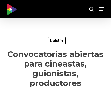
Skip
Menu
to
Buscar
main
content
boletín
Convocatorias abiertas
para cineastas,
guionistas,
productores