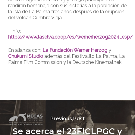
rendirán homenaje con sus historias a la población de
la Isla de La Palma tres años después de la erupción
del volcán Cumbre Vieja.
+ Info:
https://www.laselva.coop/es/wernerherzog2024_esp/
En alianza con:
La Fundación Werner Herzog
y
Chukumi Studio
además del Festivalito La Palma, La
Palma Film Commission y la Deutsche Kinemathek.
Previous Post
Se acerca el 23FICLPGC y