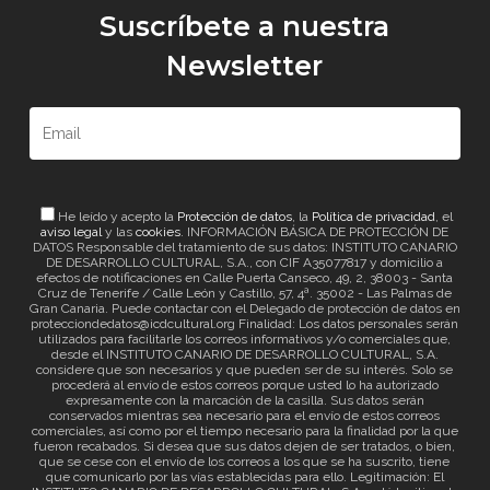
Suscríbete a nuestra
Newsletter
He leído y acepto la
Protección de datos
, la
Política de privacidad
, el
aviso legal
y las
cookies
. INFORMACIÓN BÁSICA DE PROTECCIÓN DE
DATOS Responsable del tratamiento de sus datos: INSTITUTO CANARIO
DE DESARROLLO CULTURAL, S.A., con CIF A35077817 y domicilio a
efectos de notificaciones en Calle Puerta Canseco, 49, 2, 38003 - Santa
Cruz de Tenerife / Calle León y Castillo, 57, 4ª. 35002 - Las Palmas de
Gran Canaria. Puede contactar con el Delegado de protección de datos en
protecciondedatos@icdcultural.org Finalidad: Los datos personales serán
utilizados para facilitarle los correos informativos y/o comerciales que,
desde el INSTITUTO CANARIO DE DESARROLLO CULTURAL, S.A.
considere que son necesarios y que pueden ser de su interés. Solo se
procederá al envío de estos correos porque usted lo ha autorizado
expresamente con la marcación de la casilla. Sus datos serán
conservados mientras sea necesario para el envío de estos correos
comerciales, así como por el tiempo necesario para la finalidad por la que
fueron recabados. Si desea que sus datos dejen de ser tratados, o bien,
que se cese con el envío de los correos a los que se ha suscrito, tiene
que comunicarlo por las vías establecidas para ello. Legitimación: El