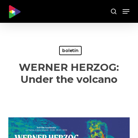
Skip
Menu
to
Buscar
main
content
boletín
WERNER HERZOG:
Under the volcano