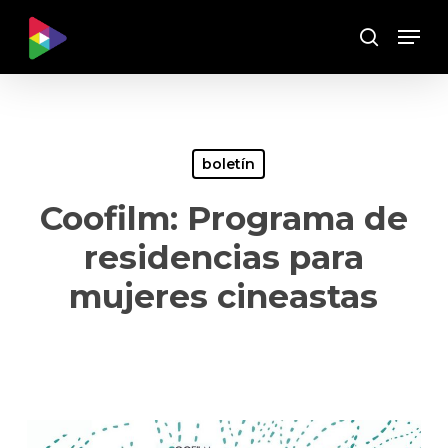
Skip
Menu
to
Buscar
main
content
boletín
Coofilm: Programa de
residencias para
mujeres cineastas