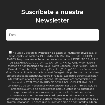
Suscríbete a nuestra
Newsletter
He leído y acepto la
Protección de datos
, la
Política de privacidad
, el
aviso legal
y las
cookies
. INFORMACIÓN BÁSICA DE PROTECCIÓN DE
DATOS Responsable del tratamiento de sus datos: INSTITUTO CANARIO
DE DESARROLLO CULTURAL, S.A., con CIF A35077817 y domicilio a
efectos de notificaciones en Calle Puerta Canseco, 49, 2, 38003 - Santa
Cruz de Tenerife / Calle León y Castillo, 57, 4ª. 35002 - Las Palmas de
Gran Canaria. Puede contactar con el Delegado de protección de datos en
protecciondedatos@icdcultural.org Finalidad: Los datos personales serán
utilizados para facilitarle los correos informativos y/o comerciales que,
desde el INSTITUTO CANARIO DE DESARROLLO CULTURAL, S.A.
considere que son necesarios y que pueden ser de su interés. Solo se
procederá al envío de estos correos porque usted lo ha autorizado
expresamente con la marcación de la casilla. Sus datos serán
conservados mientras sea necesario para el envío de estos correos
comerciales, así como por el tiempo necesario para la finalidad por la que
fueron recabados. Si desea que sus datos dejen de ser tratados, o bien,