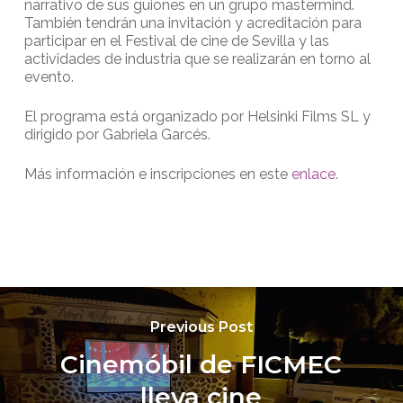
narrativo de sus guiones en un grupo mastermind.
También tendrán una invitación y acreditación para
participar en el Festival de cine de Sevilla y las
actividades de industria que se realizarán en torno al
evento.
El programa está organizado por Helsinki Films SL y
dirigido por Gabriela Garcés.
Más información e inscripciones en este
enlace
.
Previous Post
Cinemóbil de FICMEC
lleva cine