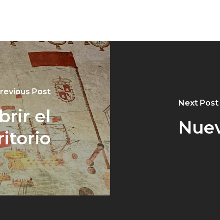
revious Post
Next Post
rir el
Nuev
ritorio