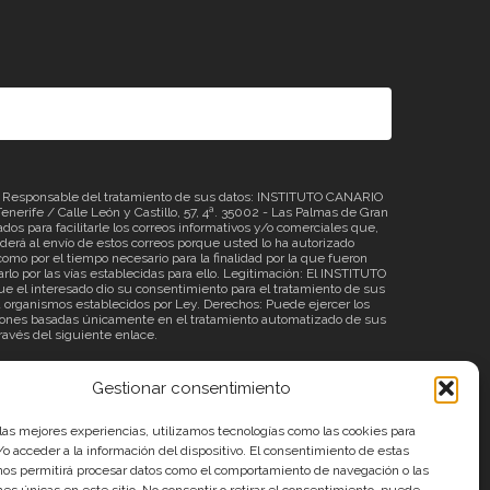
sponsable del tratamiento de sus datos: INSTITUTO CANARIO
erife / Calle León y Castillo, 57, 4ª. 35002 - Las Palmas de Gran
os para facilitarle los correos informativos y/o comerciales que,
á al envío de estos correos porque usted lo ha autorizado
omo por el tiempo necesario para la finalidad por la que fueron
rlo por las vías establecidas para ello. Legitimación: El INSTITUTO
 el interesado dio su consentimiento para el tratamiento de sus
o a organismos establecidos por Ley. Derechos: Puede ejercer los
ecisiones basadas únicamente en el tratamiento automatizado de sus
través del siguiente
enlace
.
Gestionar consentimiento
 las mejores experiencias, utilizamos tecnologías como las cookies para
o acceder a la información del dispositivo. El consentimiento de estas
nos permitirá procesar datos como el comportamiento de navegación o las