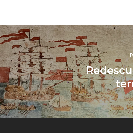
P
Redescub
ter