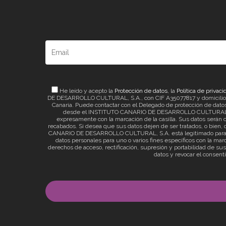
He leído y acepto la
Protección de datos
, la
Política de privaci
DE DESARROLLO CULTURAL, S.A., con CIF A35077817 y domicilio a ef
Canaria. Puede contactar con el Delegado de protección de datos 
desde el INSTITUTO CANARIO DE DESARROLLO CULTURAL, S.A. 
expresamente con la marcación de la casilla. Sus datos serán c
recabados. Si desea que sus datos dejen de ser tratados, o bien, q
CANARIO DE DESARROLLO CULTURAL, S.A. está legitimado para el t
datos personales para uno o varios fines específicos con la mar
derechos de acceso, rectificación, supresión y portabilidad de su
datos y revocar el consent