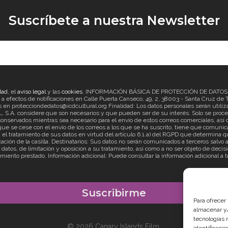
Suscríbete a nuestra Newsletter
dad
, el
aviso legal
y las
cookies
. INFORMACIÓN BÁSICA DE PROTECCIÓN DE DATOS Re
ectos de notificaciones en Calle Puerta Canseco, 49, 2, 38003 - Santa Cruz de Ten
en protecciondedatos@icdcultural.org Finalidad: Los datos personales serán utilizad
considere que son necesarios y que pueden ser de su interés. Solo se proceder
onservados mientras sea necesario para el envío de estos correos comerciales, así c
ue se cese con el envío de los correos a los que se ha suscrito, tiene que comunica
ratamiento de sus datos en virtud del artículo 6.1.a) del RGPD que determina que
cación de la casilla. Destinatarios: Sus datos no serán comunicados a terceros salv
s datos, de limitación y oposición a su tratamiento, así como a no ser objeto de d
imiento prestado. Información adicional: Puede consultar la información adicional a 
Para ofrecer
almacenar y/
tecnologías 
© 2026 Canary Islands Film.