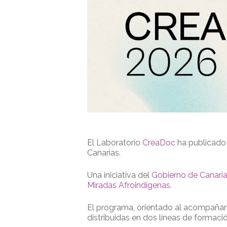
Presione enter para buscar o ESC para cerrar
El Laboratorio
CreaDoc
ha publicado e
Canarias.
Una iniciativa del
Gobierno de Canari
Miradas Afroindígenas
.
El programa, orientado al acompañami
distribuidas en dos líneas de formació