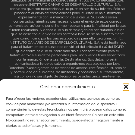
utilizados para facilitarle los correos informativos y/o comerciales que,
desde el INSTITUTO CANARIO DE DESARROLLO CULTURAL, S.A.
considere que son necesarios y que pueden ser de su interés. Solo se
procederá al envío de estos correos porque usted lo ha autorizado
expresamente con la marcación de la casilla. Sus datos serán
conservados mientras sea necesario para el envío de estos correos
comerciales, así como por el tiempo necesario para la finalidad por la que
fueron recabados. Si desea que sus datos dejen de ser tratados, o bien,
que se cese con el envío de los correos a los que se ha suscrito, tiene
que comunicarlo por las vías establecidas para ello. Legitimación: El
INSTITUTO CANARIO DE DESARROLLO CULTURAL, S.A. está legitimado
para el tratamiento de sus datos en virtud del artículo 6.1.a) del RGPD
que determina que el interesado dio su consentimiento para el
tratamiento de sus datos personales para uno o varios fines específicos
con la marcación de la casilla. Destinatarios: Sus datos no serán
comunicados a terceros salvo a organismos establecidos por Ley.
Derechos: Puede ejercer los derechos de acceso, rectificación, supresión
y portabilidad de sus datos, de limitación y oposición a su tratamiento,
así como a no ser objeto de decisiones basadas únicamente en el
tratamiento automatizado de sus datos y revocar el consentimiento
prestado. Información adicional: Puede consultar la información adicional
Gestionar consentimiento
a través del siguiente
enlace
.
Para ofrecer las mejores experiencias, utilizamos tecnologías como las
cookies para almacenar y/o acceder a la información del dispositivo. El
consentimiento de estas tecnologías nos permitirá procesar datos como el
comportamiento de navegación o las identificaciones únicas en este sitio.
No consentir o retirar el consentimiento, puede afectar negativamente a
ciertas características y funciones.