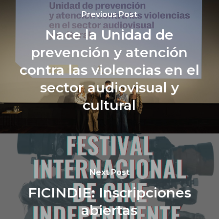
Previous Post
Nace la Unidad de
prevención y atención
contra las violencias en el
sector audiovisual y
cultural
Next Post
FICINDIE: Inscripciones
abiertas