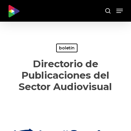
Skip
Menu
to
Buscar
main
content
boletín
Directorio de
Publicaciones del
Sector Audiovisual