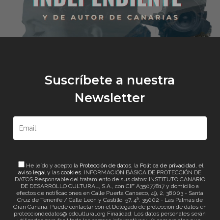
Suscríbete a nuestra
Newsletter
He leído y acepto la
Protección de datos
, la
Política de privacidad
, el
aviso legal
y las
cookies
. INFORMACIÓN BÁSICA DE PROTECCIÓN DE
DATOS Responsable del tratamiento de sus datos: INSTITUTO CANARIO
DE DESARROLLO CULTURAL, S.A., con CIF A35077817 y domicilio a
efectos de notificaciones en Calle Puerta Canseco, 49, 2, 38003 - Santa
Cruz de Tenerife / Calle León y Castillo, 57, 4ª. 35002 - Las Palmas de
Gran Canaria. Puede contactar con el Delegado de protección de datos en
protecciondedatos@icdcultural.org Finalidad: Los datos personales serán