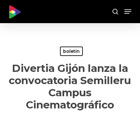
Skip
Menu
to
Buscar
main
content
boletín
Divertia Gijón lanza la
convocatoria Semilleru
Campus
Cinematográfico