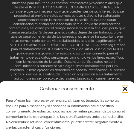
utilizados para facilitarle los correos informativos y/o comerciales que,
desde el INSTITUTO CANARIO DE DESARROLLO CULTURAL, S.A.
considere que son necesarios y que pueden ser de su interés. Solo se
procederá al envío de estos correos porque usted lo ha autorizado
expresamente con la marcación de la casilla. Sus datos serán
conservados mientras sea necesario para el envío de estos correos
comerciales, así como por el tiempo necesario para la finalidad por la que
fueron recabados. Si desea que sus datos dejen de ser tratados, o bien,
que se cese con el envío de los correos a los que se ha suscrito, tiene
que comunicarlo por las vías establecidas para ello. Legitimación: El
INSTITUTO CANARIO DE DESARROLLO CULTURAL, S.A. está legitimado
para el tratamiento de sus datos en virtud del artículo 6.1.a) del RGPD
que determina que el interesado dio su consentimiento para el
tratamiento de sus datos personales para uno o varios fines específicos
con la marcación de la casilla. Destinatarios: Sus datos no serán
comunicados a terceros salvo a organismos establecidos por Ley.
Derechos: Puede ejercer los derechos de acceso, rectificación, supresión
y portabilidad de sus datos, de limitación y oposición a su tratamiento,
así como a no ser objeto de decisiones basadas únicamente en el
tratamiento automatizado de sus datos y revocar el consentimiento
prestado. Información adicional: Puede consultar la información adicional
Gestionar consentimiento
a través del siguiente
enlace
.
Para ofrecer las mejores experiencias, utilizamos tecnologías como las
cookies para almacenar y/o acceder a la información del dispositivo. El
consentimiento de estas tecnologías nos permitirá procesar datos como el
comportamiento de navegación o las identificaciones únicas en este sitio.
No consentir o retirar el consentimiento, puede afectar negativamente a
ciertas características y funciones.