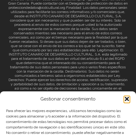
Gran Canaria. Puede contactar con el Delegado de protección de datos en
protecciondedatos@icdcultural.org Finalidad: Los datos personales serán
utilizados para facilitarle los correos informativos y/o comerciales que,
desde el INSTITUTO CANARIO DE DESARROLLO CULTURAL, S.A.
considere que son necesarios y que pueden ser de su interés. Solo se
procederá al envío de estos correos porque usted lo ha autorizado
expresamente con la marcación de la casilla. Sus datos serán
conservados mientras sea necesario para el envío de estos correos
comerciales, así como por el tiempo necesario para la finalidad por la que
fueron recabados. Si desea que sus datos dejen de ser tratados, o bien,
que se cese con el envío de los correos a los que se ha suscrito, tiene
que comunicarlo por las vías establecidas para ello. Legitimación: El
INSTITUTO CANARIO DE DESARROLLO CULTURAL, S.A. está legitimado
para el tratamiento de sus datos en virtud del artículo 6.1.a) del RGPD
que determina que el interesado dio su consentimiento para el
tratamiento de sus datos personales para uno o varios fines específicos
con la marcación de la casilla. Destinatarios: Sus datos no serán
comunicados a terceros salvo a organismos establecidos por Ley.
Derechos: Puede ejercer los derechos de acceso, rectificación, supresión
y portabilidad de sus datos, de limitación y oposición a su tratamiento,
así como a no ser objeto de decisiones basadas únicamente en el
tratamiento automatizado de sus datos y revocar el consentimiento
prestado. Información adicional: Puede consultar la información adicional
Gestionar consentimiento
a través del siguiente
enlace
.
Para ofrecer las mejores experiencias, utilizamos tecnologías como las
cookies para almacenar y/o acceder a la información del dispositivo. El
consentimiento de estas tecnologías nos permitirá procesar datos como el
comportamiento de navegación o las identificaciones únicas en este sitio.
No consentir o retirar el consentimiento, puede afectar negativamente a