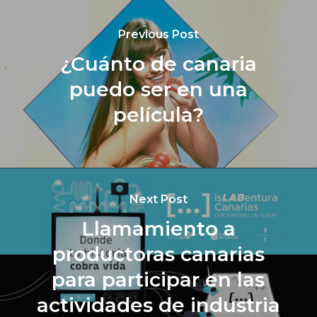
Previous Post
¿Cuánto de canaria
puedo ser en una
película?
Next Post
Llamamiento a
productoras canarias
para participar en las
actividades de industria