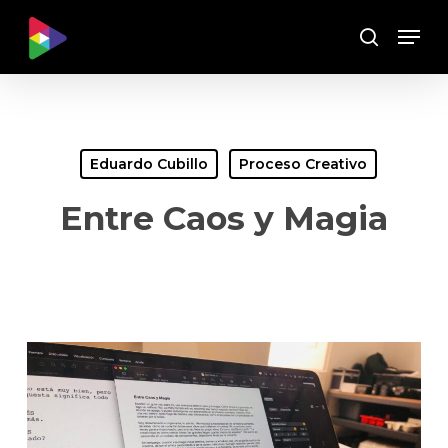
Skip
Menu
to
Buscar
main
content
Eduardo Cubillo
Proceso Creativo
Entre Caos y Magia