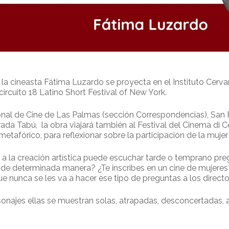
 la cineasta Fátima Luzardo se proyecta en el Instituto Cerva
rcuito 18 Latino Short Festival of New York.
ional de Cine de Las Palmas (sección Correspondencias), San 
da Tabú, la obra viajará también al Festival del Cinema di Cefa
etafórico, para reflexionar sobre la participación de la mujer
 a la creación artística puede escuchar tarde o temprano pre
s de determinada manera? ¿Te inscribes en un cine de mujeres
 nunca se les va a hacer ese tipo de preguntas a los directo
rsonajes ellas se muestran solas, atrapadas, desconcertadas, 