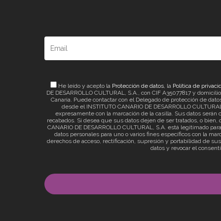
He leído y acepto la
Protección de datos
, la
Política de privaci
DE DESARROLLO CULTURAL, S.A., con CIF A35077817 y domicilio a ef
Canaria. Puede contactar con el Delegado de protección de datos 
desde el INSTITUTO CANARIO DE DESARROLLO CULTURAL, S.A. 
expresamente con la marcación de la casilla. Sus datos serán c
recabados. Si desea que sus datos dejen de ser tratados, o bien, q
CANARIO DE DESARROLLO CULTURAL, S.A. está legitimado para el t
datos personales para uno o varios fines específicos con la mar
derechos de acceso, rectificación, supresión y portabilidad de su
datos y revocar el consent