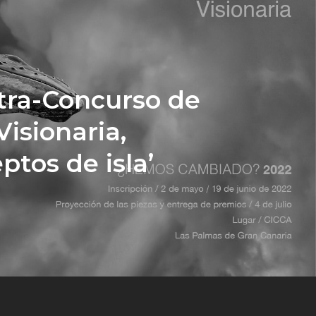
ra-Concurso de
Visionaria,
ptos de isla’