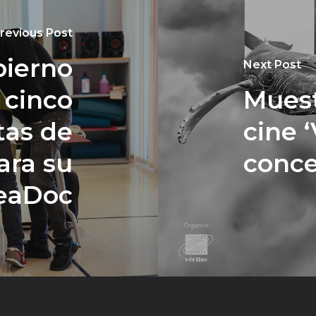
revious Post
bierno
Next Post
 cinco
Muest
tas de
cine ‘
ara su
conce
reaDoc