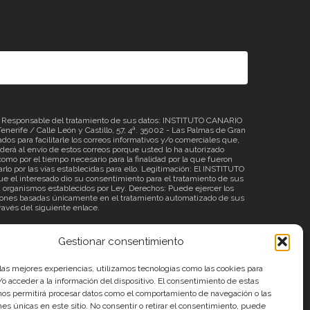
sponsable del tratamiento de sus datos: INSTITUTO CANARIO
erife / Calle León y Castillo, 57, 4ª. 35002 - Las Palmas de Gran
os para facilitarle los correos informativos y/o comerciales que,
á al envío de estos correos porque usted lo ha autorizado
omo por el tiempo necesario para la finalidad por la que fueron
rlo por las vías establecidas para ello. Legitimación: El INSTITUTO
 el interesado dio su consentimiento para el tratamiento de sus
o a organismos establecidos por Ley. Derechos: Puede ejercer los
ecisiones basadas únicamente en el tratamiento automatizado de sus
través del siguiente
enlace
.
Gestionar consentimiento
 las mejores experiencias, utilizamos tecnologías como las cookies para
o acceder a la información del dispositivo. El consentimiento de estas
nos permitirá procesar datos como el comportamiento de navegación o las
ones únicas en este sitio. No consentir o retirar el consentimiento, puede