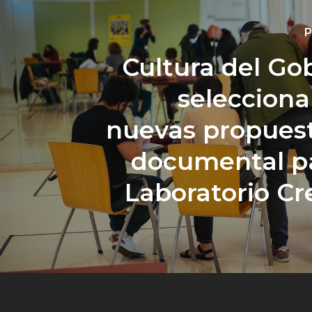
P
Cultura del Go
selecciona
nuevas propues
documental p
Laboratorio C