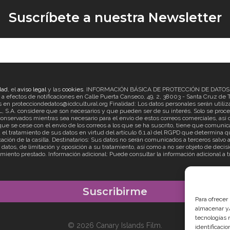
Suscríbete a nuestra Newsletter
dad
, el
aviso legal
y las
cookies
. INFORMACIÓN BÁSICA DE PROTECCIÓN DE DATOS Re
ectos de notificaciones en Calle Puerta Canseco, 49, 2, 38003 - Santa Cruz de Ten
en protecciondedatos@icdcultural.org Finalidad: Los datos personales serán utilizad
considere que son necesarios y que pueden ser de su interés. Solo se proceder
onservados mientras sea necesario para el envío de estos correos comerciales, así c
ue se cese con el envío de los correos a los que se ha suscrito, tiene que comunica
ratamiento de sus datos en virtud del artículo 6.1.a) del RGPD que determina que
cación de la casilla. Destinatarios: Sus datos no serán comunicados a terceros salv
s datos, de limitación y oposición a su tratamiento, así como a no ser objeto de d
imiento prestado. Información adicional: Puede consultar la información adicional a 
Para ofrecer
almacenar y/
tecnologías 
© 2026 Canary Islands Film.
identificaci