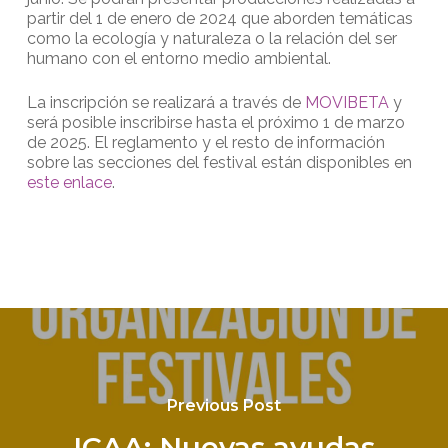
partir del 1 de enero de 2024 que aborden temáticas
como la ecología y naturaleza o la relación del ser
humano con el entorno medio ambiental.
La inscripción se realizará a través de
MOVIBETA
y
será posible inscribirse hasta el próximo 1 de marzo
de 2025. El reglamento y el resto de información
sobre las secciones del festival están disponibles en
este enlace
.
Previous Post
ICAA: Nuevas ayudas