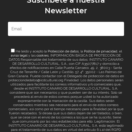
Suscríbete a nuestra
Newsletter
He leído y acepto la
Protección de datos
, la
Política de privacidad
, el
aviso legal
y las
cookies
. INFORMACIÓN BÁSICA DE PROTECCIÓN DE
DATOS Responsable del tratamiento de sus datos: INSTITUTO CANARIO
DE DESARROLLO CULTURAL, S.A., con CIF A35077817 y domicilio a
efectos de notificaciones en Calle Puerta Canseco, 49, 2, 38003 - Santa
Cruz de Tenerife / Calle León y Castillo, 57, 4ª. 35002 - Las Palmas de
Gran Canaria. Puede contactar con el Delegado de protección de datos en
protecciondedatos@icdcultural.org Finalidad: Los datos personales serán
utilizados para facilitarle los correos informativos y/o comerciales que,
desde el INSTITUTO CANARIO DE DESARROLLO CULTURAL, S.A.
considere que son necesarios y que pueden ser de su interés. Solo se
procederá al envío de estos correos porque usted lo ha autorizado
expresamente con la marcación de la casilla. Sus datos serán
conservados mientras sea necesario para el envío de estos correos
comerciales, así como por el tiempo necesario para la finalidad por la que
fueron recabados. Si desea que sus datos dejen de ser tratados, o bien,
que se cese con el envío de los correos a los que se ha suscrito, tiene
que comunicarlo por las vías establecidas para ello. Legitimación: El
INSTITUTO CANARIO DE DESARROLLO CULTURAL, S.A. está legitimado
para el tratamiento de sus datos en virtud del artículo 6.1.a) del RGPD