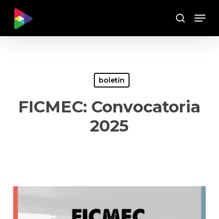
Skip
Menu
to
Buscar
main
content
boletín
FICMEC: Convocatoria
2025