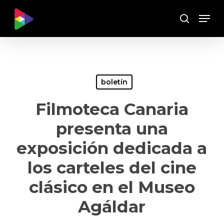
Skip
Menu
to
Buscar
main
content
boletín
Filmoteca Canaria
presenta una
exposición dedicada a
los carteles del cine
clásico en el Museo
Agáldar