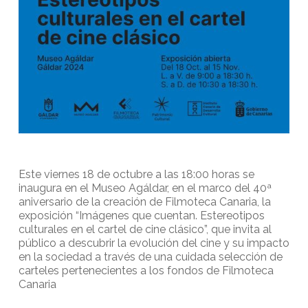
Este viernes 18 de octubre a las 18:00 horas se
inaugura en el Museo Agáldar, en el marco del 40ª
aniversario de la creación de Filmoteca Canaria, la
exposición “Imágenes que cuentan. Estereotipos
culturales en el cartel de cine clásico”, que invita al
público a descubrir la evolución del cine y su impacto
en la sociedad a través de una cuidada selección de
carteles pertenecientes a los fondos de Filmoteca
Canaria