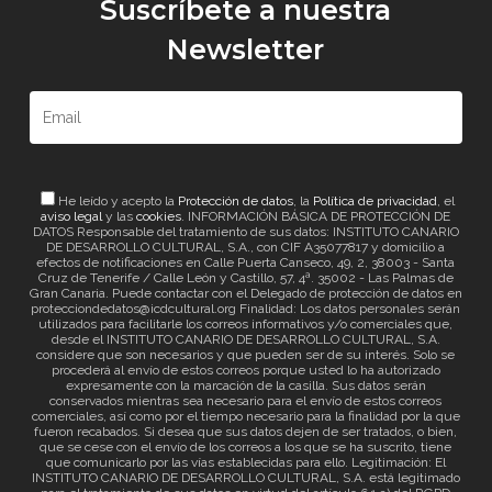
Suscríbete a nuestra
Newsletter
He leído y acepto la
Protección de datos
, la
Política de privacidad
, el
aviso legal
y las
cookies
. INFORMACIÓN BÁSICA DE PROTECCIÓN DE
DATOS Responsable del tratamiento de sus datos: INSTITUTO CANARIO
DE DESARROLLO CULTURAL, S.A., con CIF A35077817 y domicilio a
efectos de notificaciones en Calle Puerta Canseco, 49, 2, 38003 - Santa
Cruz de Tenerife / Calle León y Castillo, 57, 4ª. 35002 - Las Palmas de
Gran Canaria. Puede contactar con el Delegado de protección de datos en
protecciondedatos@icdcultural.org Finalidad: Los datos personales serán
utilizados para facilitarle los correos informativos y/o comerciales que,
desde el INSTITUTO CANARIO DE DESARROLLO CULTURAL, S.A.
considere que son necesarios y que pueden ser de su interés. Solo se
procederá al envío de estos correos porque usted lo ha autorizado
expresamente con la marcación de la casilla. Sus datos serán
conservados mientras sea necesario para el envío de estos correos
comerciales, así como por el tiempo necesario para la finalidad por la que
fueron recabados. Si desea que sus datos dejen de ser tratados, o bien,
que se cese con el envío de los correos a los que se ha suscrito, tiene
que comunicarlo por las vías establecidas para ello. Legitimación: El
INSTITUTO CANARIO DE DESARROLLO CULTURAL, S.A. está legitimado