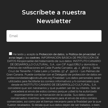
Suscríbete a nuestra
Newsletter
He leído y acepto la
Protección de datos
, la
Política de privacidad
, el
aviso legal
y las
cookies
. INFORMACIÓN BÁSICA DE PROTECCIÓN DE
DATOS Responsable del tratamiento de sus datos: INSTITUTO CANARIO
DE DESARROLLO CULTURAL, S.A., con CIF A35077817 y domicilio a
efectos de notificaciones en Calle Puerta Canseco, 49, 2, 38003 - Santa
Cruz de Tenerife / Calle León y Castillo, 57, 4ª. 35002 - Las Palmas de
Gran Canaria. Puede contactar con el Delegado de protección de datos en
protecciondedatos@icdcultural.org Finalidad: Los datos personales serán
utilizados para facilitarle los correos informativos y/o comerciales que,
desde el INSTITUTO CANARIO DE DESARROLLO CULTURAL, S.A.
considere que son necesarios y que pueden ser de su interés. Solo se
procederá al envío de estos correos porque usted lo ha autorizado
expresamente con la marcación de la casilla. Sus datos serán
conservados mientras sea necesario para el envío de estos correos
comerciales, así como por el tiempo necesario para la finalidad por la que
fueron recabados. Si desea que sus datos dejen de ser tratados, o bien,