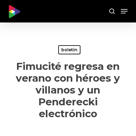
Skip
Menu
to
Buscar
main
content
boletín
Fimucité regresa en
verano con héroes y
villanos y un
Penderecki
electrónico