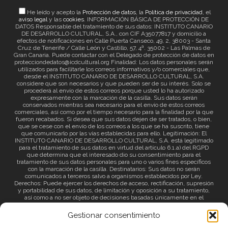
He leído y acepto la
Protección de datos
, la
Política de privacidad
, el
aviso legal
y las
cookies
. INFORMACIÓN BÁSICA DE PROTECCIÓN DE
DATOS Responsable del tratamiento de sus datos: INSTITUTO CANARIO
DE DESARROLLO CULTURAL, S.A., con CIF A35077817 y domicilio a
efectos de notificaciones en Calle Puerta Canseco, 49, 2, 38003 - Santa
Cruz de Tenerife / Calle León y Castillo, 57, 4ª. 35002 - Las Palmas de
Gran Canaria. Puede contactar con el Delegado de protección de datos en
protecciondedatos@icdcultural.org Finalidad: Los datos personales serán
utilizados para facilitarle los correos informativos y/o comerciales que,
desde el INSTITUTO CANARIO DE DESARROLLO CULTURAL, S.A.
considere que son necesarios y que pueden ser de su interés. Solo se
procederá al envío de estos correos porque usted lo ha autorizado
expresamente con la marcación de la casilla. Sus datos serán
conservados mientras sea necesario para el envío de estos correos
comerciales, así como por el tiempo necesario para la finalidad por la que
fueron recabados. Si desea que sus datos dejen de ser tratados, o bien,
que se cese con el envío de los correos a los que se ha suscrito, tiene
que comunicarlo por las vías establecidas para ello. Legitimación: El
INSTITUTO CANARIO DE DESARROLLO CULTURAL, S.A. está legitimado
para el tratamiento de sus datos en virtud del artículo 6.1.a) del RGPD
que determina que el interesado dio su consentimiento para el
tratamiento de sus datos personales para uno o varios fines específicos
con la marcación de la casilla. Destinatarios: Sus datos no serán
comunicados a terceros salvo a organismos establecidos por Ley.
Derechos: Puede ejercer los derechos de acceso, rectificación, supresión
y portabilidad de sus datos, de limitación y oposición a su tratamiento,
así como a no ser objeto de decisiones basadas únicamente en el
tratamiento automatizado de sus datos y revocar el consentimiento
prestado. Información adicional: Puede consultar la información adicional
Gestionar consentimiento
a través del siguiente
enlace
.