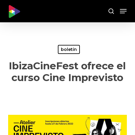
Skip
Menu
to
Buscar
main
content
boletín
IbizaCineFest ofrece el
curso Cine Imprevisto