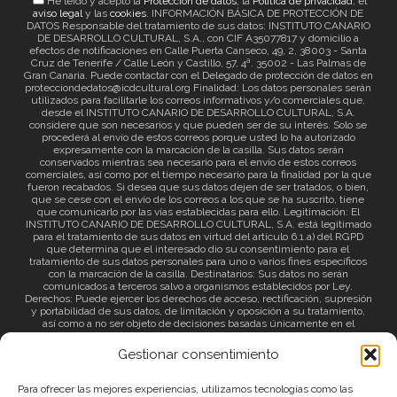
He leído y acepto la
Protección de datos
, la
Política de privacidad
, el
aviso legal
y las
cookies
. INFORMACIÓN BÁSICA DE PROTECCIÓN DE
DATOS Responsable del tratamiento de sus datos: INSTITUTO CANARIO
DE DESARROLLO CULTURAL, S.A., con CIF A35077817 y domicilio a
efectos de notificaciones en Calle Puerta Canseco, 49, 2, 38003 - Santa
Cruz de Tenerife / Calle León y Castillo, 57, 4ª. 35002 - Las Palmas de
Gran Canaria. Puede contactar con el Delegado de protección de datos en
protecciondedatos@icdcultural.org Finalidad: Los datos personales serán
utilizados para facilitarle los correos informativos y/o comerciales que,
desde el INSTITUTO CANARIO DE DESARROLLO CULTURAL, S.A.
considere que son necesarios y que pueden ser de su interés. Solo se
procederá al envío de estos correos porque usted lo ha autorizado
expresamente con la marcación de la casilla. Sus datos serán
conservados mientras sea necesario para el envío de estos correos
comerciales, así como por el tiempo necesario para la finalidad por la que
fueron recabados. Si desea que sus datos dejen de ser tratados, o bien,
que se cese con el envío de los correos a los que se ha suscrito, tiene
que comunicarlo por las vías establecidas para ello. Legitimación: El
INSTITUTO CANARIO DE DESARROLLO CULTURAL, S.A. está legitimado
para el tratamiento de sus datos en virtud del artículo 6.1.a) del RGPD
que determina que el interesado dio su consentimiento para el
tratamiento de sus datos personales para uno o varios fines específicos
con la marcación de la casilla. Destinatarios: Sus datos no serán
comunicados a terceros salvo a organismos establecidos por Ley.
Derechos: Puede ejercer los derechos de acceso, rectificación, supresión
y portabilidad de sus datos, de limitación y oposición a su tratamiento,
así como a no ser objeto de decisiones basadas únicamente en el
tratamiento automatizado de sus datos y revocar el consentimiento
prestado. Información adicional: Puede consultar la información adicional
Gestionar consentimiento
a través del siguiente
enlace
.
Para ofrecer las mejores experiencias, utilizamos tecnologías como las