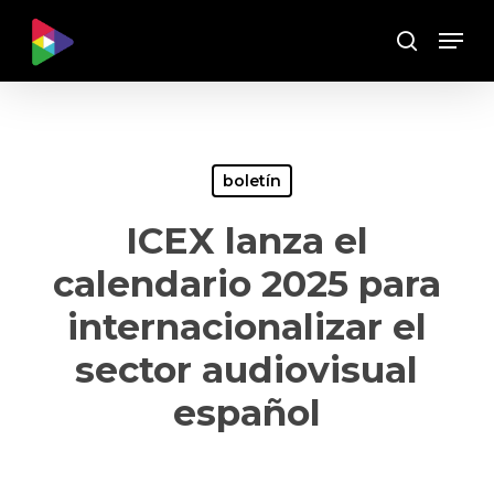
Skip
Menu
to
Buscar
main
content
boletín
ICEX lanza el
calendario 2025 para
internacionalizar el
sector audiovisual
español