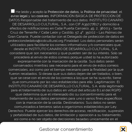
He leído y acepto la
Protección de datos
, la
Política de privacidad
, el
aviso legal
y las
cookies
. INFORMACIÓN BÁSICA DE PROTECCIÓN DE
DATOS Responsable del tratamiento de sus datos: INSTITUTO CANARIO
DE DESARROLLO CULTURAL, S.A., con CIF A35077817 y domicilio a
efectos de notificaciones en Calle Puerta Canseco, 49, 2, 38003 - Santa
Cruz de Tenerife / Calle León y Castillo, 57, 4ª. 35002 - Las Palmas de
Gran Canaria. Puede contactar con el Delegado de protección de datos en
protecciondedatos@icdcultural.org Finalidad: Los datos personales serán
utilizados para facilitarle los correos informativos y/o comerciales que,
desde el INSTITUTO CANARIO DE DESARROLLO CULTURAL, S.A.
considere que son necesarios y que pueden ser de su interés. Solo se
procederá al envío de estos correos porque usted lo ha autorizado
expresamente con la marcación de la casilla. Sus datos serán
conservados mientras sea necesario para el envío de estos correos
comerciales, así como por el tiempo necesario para la finalidad por la que
fueron recabados. Si desea que sus datos dejen de ser tratados, o bien,
que se cese con el envío de los correos a los que se ha suscrito, tiene
que comunicarlo por las vías establecidas para ello. Legitimación: El
INSTITUTO CANARIO DE DESARROLLO CULTURAL, S.A. está legitimado
para el tratamiento de sus datos en virtud del artículo 6.1.a) del RGPD
que determina que el interesado dio su consentimiento para el
tratamiento de sus datos personales para uno o varios fines específicos
con la marcación de la casilla. Destinatarios: Sus datos no serán
comunicados a terceros salvo a organismos establecidos por Ley.
Derechos: Puede ejercer los derechos de acceso, rectificación, supresión
y portabilidad de sus datos, de limitación y oposición a su tratamiento,
así como a no ser objeto de decisiones basadas únicamente en el
tratamiento automatizado de sus datos y revocar el consentimiento
prestado. Información adicional: Puede consultar la información adicional
Gestionar consentimiento
a través del siguiente
enlace
.