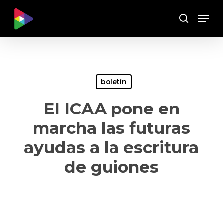
Skip
Menu
to
Buscar
main
content
boletín
El ICAA pone en
marcha las futuras
ayudas a la escritura
de guiones