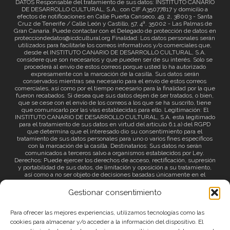
DATOS Responsable del tratamiento de sus datos: INSTITUTO CANARIO
DE DESARROLLO CULTURAL, S.A., con CIF A35077817 y domicilio a
efectos de notificaciones en Calle Puerta Canseco, 49, 2, 38003 - Santa
Cruz de Tenerife / Calle León y Castillo, 57, 4ª. 35002 - Las Palmas de
Gran Canaria. Puede contactar con el Delegado de protección de datos en
protecciondedatos@icdcultural.org Finalidad: Los datos personales serán
utilizados para facilitarle los correos informativos y/o comerciales que,
desde el INSTITUTO CANARIO DE DESARROLLO CULTURAL, S.A.
considere que son necesarios y que pueden ser de su interés. Solo se
procederá al envío de estos correos porque usted lo ha autorizado
expresamente con la marcación de la casilla. Sus datos serán
conservados mientras sea necesario para el envío de estos correos
comerciales, así como por el tiempo necesario para la finalidad por la que
fueron recabados. Si desea que sus datos dejen de ser tratados, o bien,
que se cese con el envío de los correos a los que se ha suscrito, tiene
que comunicarlo por las vías establecidas para ello. Legitimación: El
INSTITUTO CANARIO DE DESARROLLO CULTURAL, S.A. está legitimado
para el tratamiento de sus datos en virtud del artículo 6.1.a) del RGPD
que determina que el interesado dio su consentimiento para el
tratamiento de sus datos personales para uno o varios fines específicos
con la marcación de la casilla. Destinatarios: Sus datos no serán
comunicados a terceros salvo a organismos establecidos por Ley.
Derechos: Puede ejercer los derechos de acceso, rectificación, supresión
y portabilidad de sus datos, de limitación y oposición a su tratamiento,
así como a no ser objeto de decisiones basadas únicamente en el
tratamiento automatizado de sus datos y revocar el consentimiento
prestado. Información adicional: Puede consultar la información adicional
Gestionar consentimiento
a través del siguiente
enlace
.
Para ofrecer las mejores experiencias, utilizamos tecnologías como las
cookies para almacenar y/o acceder a la información del dispositivo. El