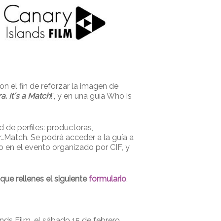
on el fin de reforzar la imagen de
a. It´s a Match
!”, y en una guía Who is
d de perfiles: productoras,
r…Match. Se podrá acceder a la guía a
o en el evento organizado por CIF, y
que rellenes el siguiente
formulario
,
nds Film, el sábado 15 de febrero.