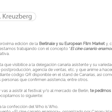
 próxima edición de la
Berlinale y su European Film Market
y, c
, estamos trabajando con el concepto “
El cine canario enamor
ativa.
 que visibilice a la delegación canaria asistente y su varieda
e postproducción, agencia de ventas, etc. y que anime a hace
diante código QR disponible en el stand de Canarias, así com
s personas que confirmen asistencia, entre otros.
vas a asistir al festival y/o al mercado de Berlín,
te pedimos 
recopilamos lo siguiente:
ra la confección del Who is Who.
evento «El cine canario enamora», organizado por Canary Isla