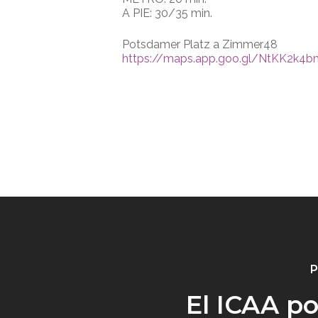
A PIE: 30/35 min.
Potsdamer Platz a Zimmer48
https://maps.app.goo.gl/NtKK2k4b
P
El ICAA p