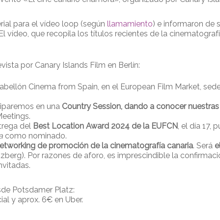
ial para el vídeo loop (según
llamamiento
) e informaron de 
El vídeo, que recopila los títulos recientes de la cinematograf
vista por Canary Islands Film en Berlín:
abellón Cinema from Spain, en el European Film Market, sede 
iciparemos en una
Country Session, dando a conocer nuestras 
eetings.
trega del
Best Location Award 2024 de la EUFCN
, el día 17
a
como nominado.
etworking de promoción de la cinematografía canaria
. Será
e
berg). Por razones de aforo, es imprescindible la confirmaci
nvitadas.
esde Potsdamer Platz:
ial y aprox. 6€ en Uber.