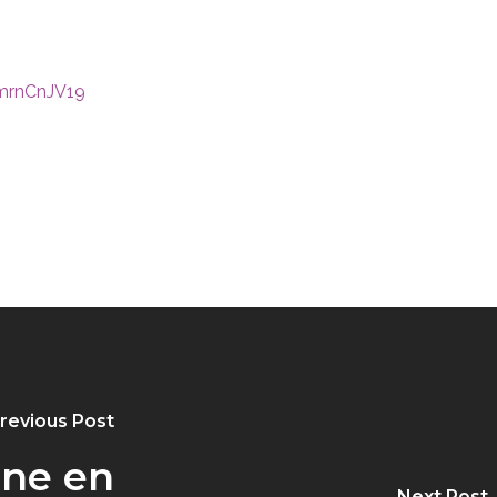
mrnCnJV19
revious Post
one en
Next Post