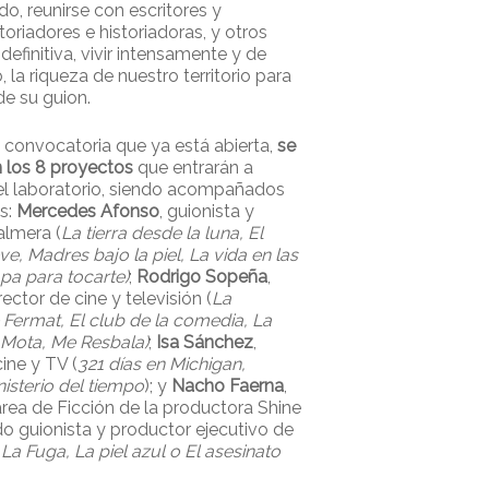
do, reunirse con escritores y
storiadores e historiadoras, y otros
definitiva, vivir intensamente y de
 la riqueza de nuestro territorio para
de su guion.
 convocatoria que ya está abierta,
se
 los 8 proyectos
que entrarán a
 el laboratorio, siendo acompañados
es:
Mercedes Afonso
, guionista y
almera (
La tierra desde la luna, El
, Madres bajo la piel, La vida en las
pa para tocarte)
;
Rodrigo Sopeña
,
rector de cine y televisión (
La
 Fermat, El club de la comedia, La
 Mota, Me Resbala)
;
Isa Sánchez
,
ine y TV (
321 días en Michigan,
nisterio del tiempo
); y
Nacho Faerna
,
 área de Ficción de la productora Shine
ido guionista y productor ejecutivo de
La Fuga, La piel azul o El asesinato