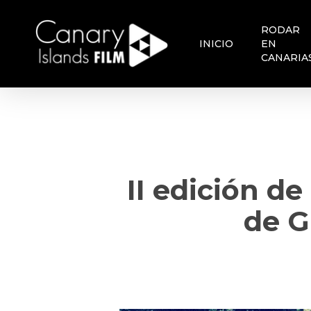
Skip
to
RODAR
main
INICIO
EN
content
CANARIA
II edición d
de G