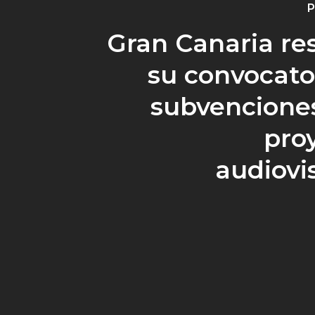
P
Gran Canaria re
su convocato
subvencione
pro
audiovi