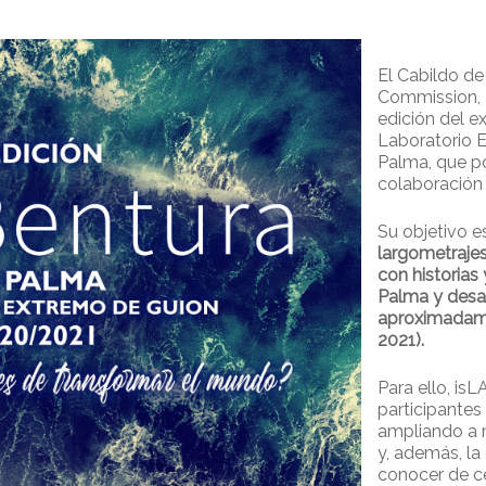
El Cabildo de
Commission, 
edición del e
Laboratorio E
Palma, que p
colaboración 
Su objetivo e
largometrajes
con historias 
Palma y desar
aproximadam
2021).
Para ello, is
participantes
ampliando a 
y, además, la 
conocer de c