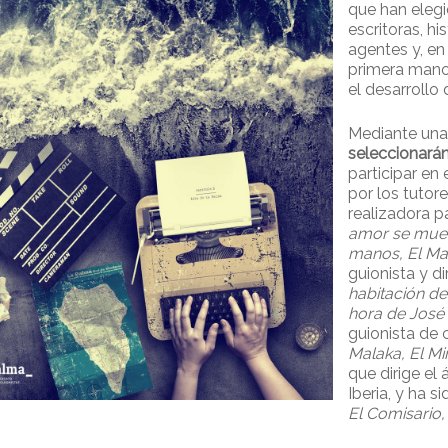
que han elegi
escritoras, hi
agentes y, en 
primera mano,
el desarrollo 
Mediante una
seleccionarán
participar en
por los tutor
realizadora p
amor se mueve
manos, El Ma
guionista y di
habitación de
hora de José
guionista de c
Malaka, El Mi
que dirige el
Iberia, y ha s
El Comisario, 