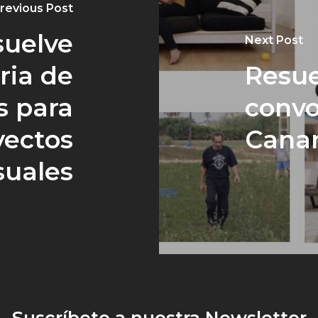
revious Post
suelve
Next Post
ria de
Resue
s para
convo
yectos
Canar
suales