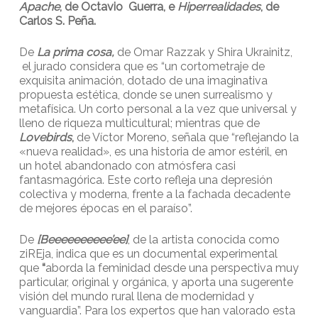
Apache
, de Octavio Guerra, e
Hiperrealidades
, de
Carlos S. Peña.
De
La prima cosa,
de Omar Razzak y Shira Ukrainitz,
el jurado considera que es “un cortometraje de
exquisita animación, dotado de una imaginativa
propuesta estética, donde se unen surrealismo y
metafísica. Un corto personal a la vez que universal y
lleno de riqueza multicultural; mientras que de
Lovebirds
,
de Víctor Moreno, señala que “reflejando la
«nueva realidad», es una historia de amor estéril, en
un hotel abandonado con atmósfera casi
fantasmagórica. Este corto refleja una depresión
colectiva y moderna, frente a la fachada decadente
de mejores épocas en el paraíso”.
De
[Beeeeeeeeee’ee]
, de la artista conocida como
ziREja, indica que es un documental experimental
que
“
aborda la feminidad desde una perspectiva muy
particular, original y orgánica, y aporta una sugerente
visión del mundo rural llena de modernidad y
vanguardia”. Para los expertos que han valorado esta