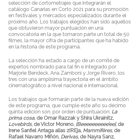
selección de cortometrajes que integrarán el
catálogo Canarias en Corto 2021 para su promoción
en festivales y mercados especializados durante el
próximo año. Los trabajos elegidos han sido aquellos
que obtuvieron mayor puntuación en una
convocatoria en la que tomaron parte un total de 50
filmes, la mayor cifra de participantes que ha habido
en la historia de este programa.
La selección ha estado a cargo de un comité de
expertos nombrado para tal fin e integrado por
Marjorie Bendeck, Ana Zamboni y Jorge Rivero, los
tres con una amplísima trayectoria en el ámbito
cinematográfico a nivel nacional e internacional.
Los trabajos que formarán parte de la nueva edición
de este programa, que cumple este año su décimo
quinta edición son, por orden de puntuación:
La
prima cosa
, de Omar Razzak y Shira Ukrainitz,
Lovebirds
, de Víctor Moreno,
[Beeeeeeeeee’ee]
, de
Irene Sanfiel Arriaga alias ziREja,
Mammifères
, de
Rafael Navarro Miñón,
Derivas
, de Nayra Sanz,