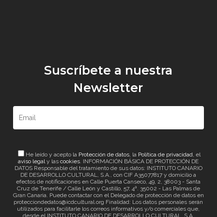
Suscríbete a nuestra
Newsletter
He leído y acepto la
Protección de datos
, la
Política de privacidad
, el
aviso legal
y las
cookies
. INFORMACIÓN BÁSICA DE PROTECCIÓN DE
DATOS Responsable del tratamiento de sus datos: INSTITUTO CANARIO
DE DESARROLLO CULTURAL, S.A., con CIF A35077817 y domicilio a
efectos de notificaciones en Calle Puerta Canseco, 49, 2, 38003 - Santa
Cruz de Tenerife / Calle León y Castillo, 57, 4ª. 35002 - Las Palmas de
Gran Canaria. Puede contactar con el Delegado de protección de datos en
protecciondedatos@icdcultural.org Finalidad: Los datos personales serán
utilizados para facilitarle los correos informativos y/o comerciales que,
desde el INSTITUTO CANARIO DE DESARROLLO CULTURAL, S.A.