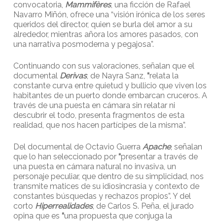
convocatoria,
Mammifères
, una ficción de Rafael
Navarro Miñón, ofrece una “visión irónica de los seres
queridos del director, quien se burla del amor a su
alrededor, mientras añora los amores pasados, con
una narrativa posmoderna y pegajosa”.
Continuando con sus valoraciones, señalan que el
documental
Derivas
, de Nayra Sanz,
“
relata la
constante curva entre quietud y bullicio que viven los
habitantes de un puerto donde embarcan cruceros. A
través de una puesta en cámara sin relatar ni
descubrir el todo, presenta fragmentos de esta
realidad, que nos hacen partícipes de la misma”.
Del documental de Octavio Guerra
Apache
, señalan
que lo han seleccionado por
“
presentar a través de
una puesta en cámara natural no invasiva, un
personaje peculiar, que dentro de su simplicidad, nos
transmite matices de su idiosincrasia y contexto de
constantes búsquedas y rechazos propios”. Y del
corto
Hiperrealidades
, de Carlos S. Peña, el jurado
opina que es
“
una propuesta que conjuga la