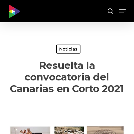
Skip
Menu
to
Buscar
main
content
Noticias
Resuelta la
convocatoria del
Canarias en Corto 2021