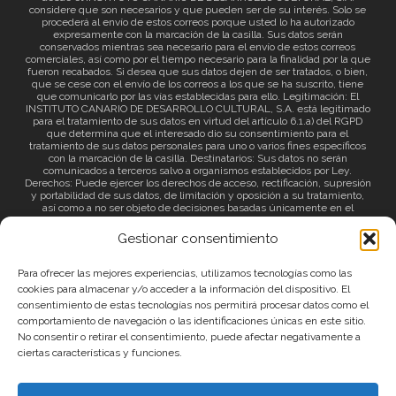
considere que son necesarios y que pueden ser de su interés. Solo se
procederá al envío de estos correos porque usted lo ha autorizado
expresamente con la marcación de la casilla. Sus datos serán
conservados mientras sea necesario para el envío de estos correos
comerciales, así como por el tiempo necesario para la finalidad por la que
fueron recabados. Si desea que sus datos dejen de ser tratados, o bien,
que se cese con el envío de los correos a los que se ha suscrito, tiene
que comunicarlo por las vías establecidas para ello. Legitimación: El
INSTITUTO CANARIO DE DESARROLLO CULTURAL, S.A. está legitimado
para el tratamiento de sus datos en virtud del artículo 6.1.a) del RGPD
que determina que el interesado dio su consentimiento para el
tratamiento de sus datos personales para uno o varios fines específicos
con la marcación de la casilla. Destinatarios: Sus datos no serán
comunicados a terceros salvo a organismos establecidos por Ley.
Derechos: Puede ejercer los derechos de acceso, rectificación, supresión
y portabilidad de sus datos, de limitación y oposición a su tratamiento,
así como a no ser objeto de decisiones basadas únicamente en el
tratamiento automatizado de sus datos y revocar el consentimiento
prestado. Información adicional: Puede consultar la información adicional
Gestionar consentimiento
a través del siguiente
enlace
.
Para ofrecer las mejores experiencias, utilizamos tecnologías como las
cookies para almacenar y/o acceder a la información del dispositivo. El
consentimiento de estas tecnologías nos permitirá procesar datos como el
comportamiento de navegación o las identificaciones únicas en este sitio.
No consentir o retirar el consentimiento, puede afectar negativamente a
ciertas características y funciones.
© 2026 Canary Islands Film.