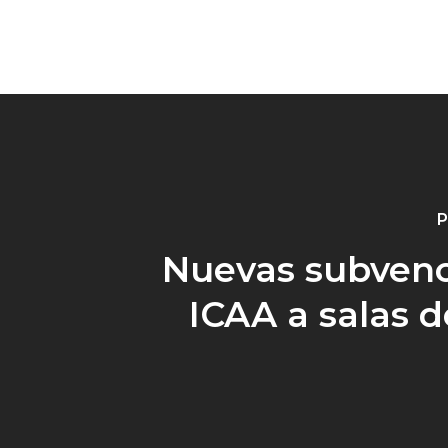
P
Nuevas subven
ICAA a salas d