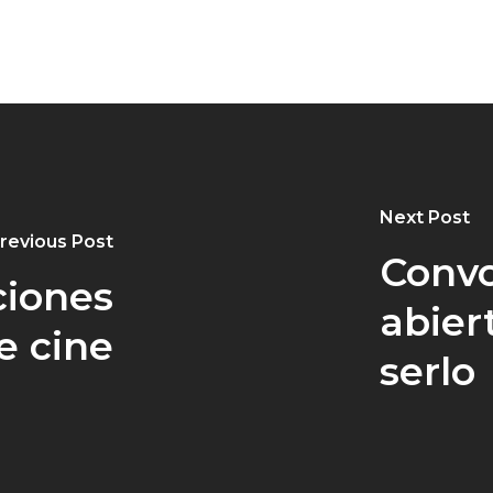
Next Post
revious Post
Convo
ciones
abier
e cine
serlo