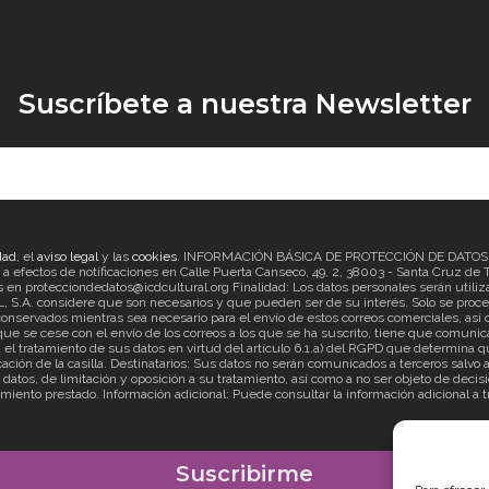
Suscríbete a nuestra Newsletter
dad
, el
aviso legal
y las
cookies
. INFORMACIÓN BÁSICA DE PROTECCIÓN DE DATOS Re
ectos de notificaciones en Calle Puerta Canseco, 49, 2, 38003 - Santa Cruz de Ten
en protecciondedatos@icdcultural.org Finalidad: Los datos personales serán utilizad
considere que son necesarios y que pueden ser de su interés. Solo se proceder
onservados mientras sea necesario para el envío de estos correos comerciales, así c
ue se cese con el envío de los correos a los que se ha suscrito, tiene que comunica
ratamiento de sus datos en virtud del artículo 6.1.a) del RGPD que determina que
cación de la casilla. Destinatarios: Sus datos no serán comunicados a terceros salv
s datos, de limitación y oposición a su tratamiento, así como a no ser objeto de d
imiento prestado. Información adicional: Puede consultar la información adicional a 