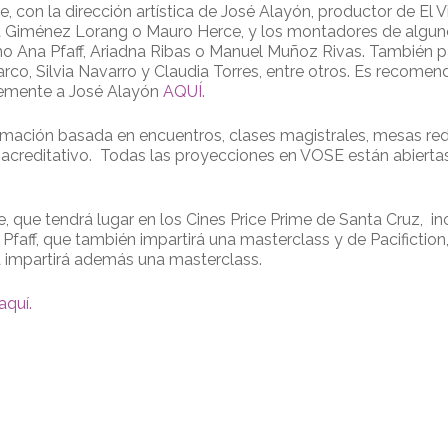
 con la dirección artística de José Alayón, productor de El Vi
a Giménez Lorang o Mauro Herce, y los montadores de alguno
o Ana Pfaff, Ariadna Ribas o Manuel Muñoz Rivas. También pa
o, Silvia Navarro y Claudia Torres, entre otros. Es recomenda
ntemente a José Alayón
AQUÍ.
rmación basada en encuentros, clases magistrales, mesas re
 acreditativo. Todas las proyecciones en VOSE están abiertas
 que tendrá lugar en los Cines Price Prime de Santa Cruz, in
faff, que también impartirá una masterclass y de Pacifiction, 
a impartirá además una masterclass.
aquí.