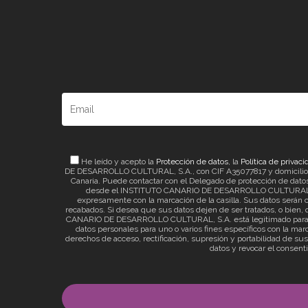
He leído y acepto la
Protección de datos
, la
Política de privaci
DE DESARROLLO CULTURAL, S.A., con CIF A35077817 y domicilio a ef
Canaria. Puede contactar con el Delegado de protección de datos 
desde el INSTITUTO CANARIO DE DESARROLLO CULTURAL, S.A. 
expresamente con la marcación de la casilla. Sus datos serán c
recabados. Si desea que sus datos dejen de ser tratados, o bien, q
CANARIO DE DESARROLLO CULTURAL, S.A. está legitimado para el t
datos personales para uno o varios fines específicos con la mar
derechos de acceso, rectificación, supresión y portabilidad de su
datos y revocar el consent