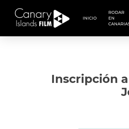
Skip
to
RODAR
main
INICIO
EN
content
CANARIA
Inscripción a
J