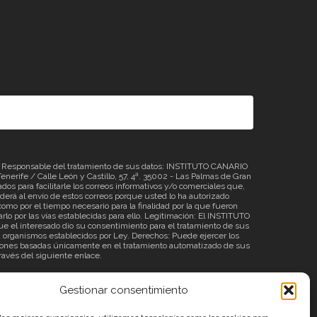
sponsable del tratamiento de sus datos: INSTITUTO CANARIO
erife / Calle León y Castillo, 57, 4ª. 35002 - Las Palmas de Gran
os para facilitarle los correos informativos y/o comerciales que,
á al envío de estos correos porque usted lo ha autorizado
omo por el tiempo necesario para la finalidad por la que fueron
rlo por las vías establecidas para ello. Legitimación: El INSTITUTO
 el interesado dio su consentimiento para el tratamiento de sus
o a organismos establecidos por Ley. Derechos: Puede ejercer los
ecisiones basadas únicamente en el tratamiento automatizado de sus
través del siguiente
enlace
.
Gestionar consentimiento